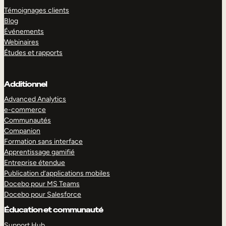
Témoignages clients
Blog
Événements
Webinaires
Études et rapports
Additionnel
Advanced Analytics
e-commerce
Communautés
Companion
Formation sans interface
Apprentissage gamifié
Entreprise étendue
Publication d’applications mobiles
Docebo pour MS Teams
Docebo pour Salesforce
Éducation et communauté
Support Hub