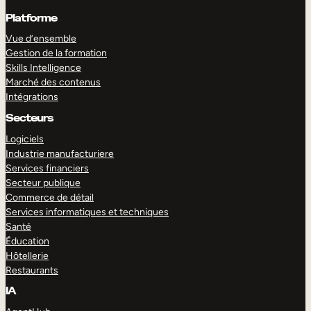
Platforme
Vue d’ensemble
Gestion de la formation
Skills Intelligence
Marché des contenus
Intégrations
Secteurs
Logiciels
Industrie manufacturiere
Services financiers
Secteur publique
Commerce de détail
Services informatiques et techniques
Santé
Éducation
Hôtellerie
Restaurants
IA