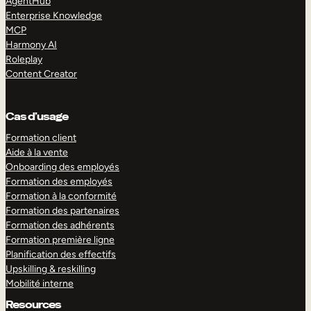
AgentHub
Enterprise Knowledge
MCP
Harmony AI
Roleplay
Content Creator
Cas d’usage
Formation client
Aide à la vente
Onboarding des employés
Formation des employés
Formation à la conformité
Formation des partenaires
Formation des adhérents
Formation première ligne
Planification des effectifs
Upskilling & reskilling
Mobilité interne
Resources