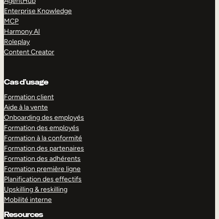
AgentHub
Enterprise Knowledge
MCP
Harmony AI
Roleplay
Content Creator
Cas d’usage
Formation client
Aide à la vente
Onboarding des employés
Formation des employés
Formation à la conformité
Formation des partenaires
Formation des adhérents
Formation première ligne
Planification des effectifs
Upskilling & reskilling
Mobilité interne
Resources