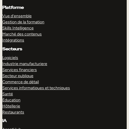
Platforme
Vue d’ensemble
Gestion de la formation
Skills Intelligence
Marché des contenus
Intégrations
Secteurs
Logiciels
Industrie manufacturiere
Services financiers
Secteur publique
Commerce de détail
Services informatiques et techniques
Santé
Éducation
Hôtellerie
Restaurants
IA