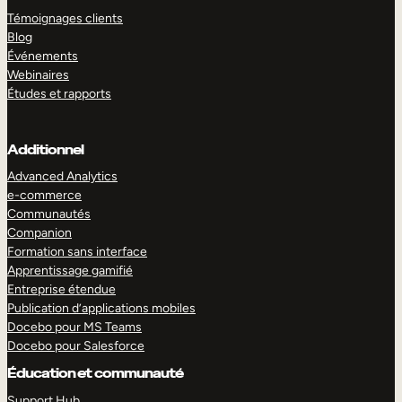
Témoignages clients
Blog
Événements
Webinaires
Études et rapports
Additionnel
Advanced Analytics
e-commerce
Communautés
Companion
Formation sans interface
Apprentissage gamifié
Entreprise étendue
Publication d’applications mobiles
Docebo pour MS Teams
Docebo pour Salesforce
Éducation et communauté
Support Hub