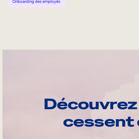
Onboarding des employés
Découvrez 
cessent 