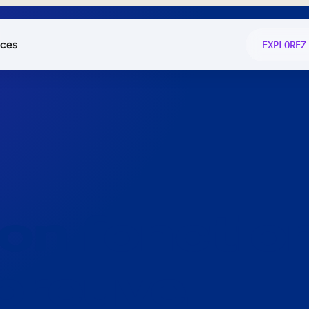
ces
EXPLOREZ
és
on fonctio
té
e
 preuve.