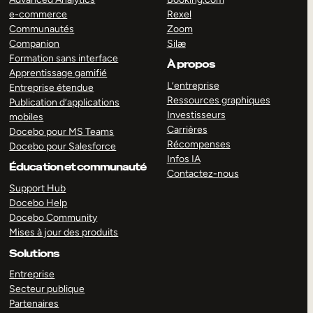
e-commerce
Rexel
Communautés
Zoom
Companion
Silæ
Formation sans interface
À propos
Apprentissage gamifié
L’entreprise
Entreprise étendue
Ressources graphiques
Publication d’applications
Investisseurs
mobiles
Carrières
Docebo pour MS Teams
Récompenses
Docebo pour Salesforce
Infos IA
Éducation et communauté
Contactez-nous
Support Hub
Docebo Help
Docebo Community
Mises à jour des produits
Solutions
Entreprise
Secteur publique
Partenaires