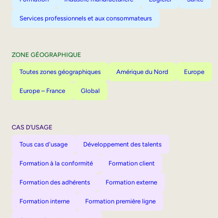
Services professionnels et aux consommateurs
ZONE GÉOGRAPHIQUE
Toutes zones géographiques
Amérique du Nord
Europe
Europe – France
Global
CAS D’USAGE
Tous cas d'usage
Développement des talents
Formation à la conformité
Formation client
Formation des adhérents
Formation externe
Formation interne
Formation première ligne