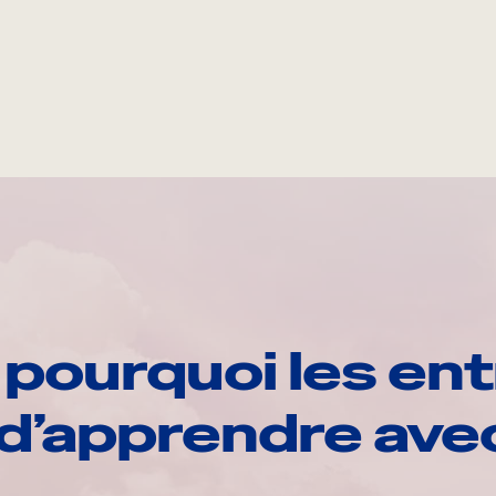
pourquoi les ent
d’apprendre av