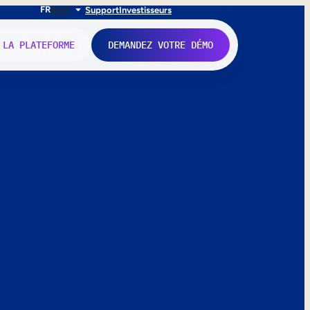
FR
EN
IT
Support
Investisseurs
 LA PLATEFORME
DEMANDEZ VOTRE DÉMO
nne.