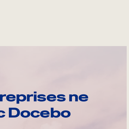
reprises ne
ec Docebo