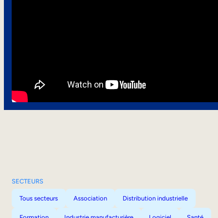
SECTEURS
Tous secteurs
Association
Distribution industrielle
Formation
Industrie manufacturière
Logiciel
Santé