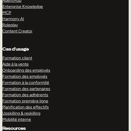
AgentHub
Enterprise Knowledge
MCP
Harmony AI
Roleplay
Content Creator
Cas d’usage
Formation client
Aide à la vente
Onboarding des employés
Formation des employés
Formation à la conformité
Formation des partenaires
Formation des adhérents
Formation première ligne
Planification des effectifs
Upskilling & reskilling
Mobilité interne
Resources