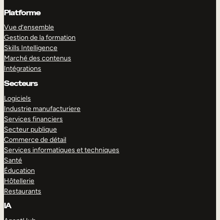
Platforme
Vue d’ensemble
Gestion de la formation
Skills Intelligence
Marché des contenus
Intégrations
Secteurs
Logiciels
Industrie manufacturiere
Services financiers
Secteur publique
Commerce de détail
Services informatiques et techniques
Santé
Éducation
Hôtellerie
Restaurants
IA