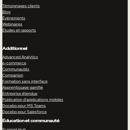
Témoignages clients
Blog
Événements
Webinaires
Études et rapports
Additionnel
Advanced Analytics
e-commerce
Communautés
Companion
Formation sans interface
Apprentissage gamifié
Entreprise étendue
Publication d’applications mobiles
Docebo pour MS Teams
Docebo pour Salesforce
Éducation et communauté
Support Hub