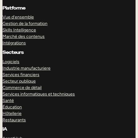
Platforme
Vue d’ensemble
Gestion de la formation
Skills Intelligence
Marché des contenus
Intégrations
Secteurs
Logiciels
Industrie manufacturiere
Services financiers
Secteur publique
Commerce de détail
Services informatiques et techniques
Santé
Éducation
Hôtellerie
Restaurants
IA