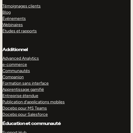
Témoignages clients
Blog
Événements
Webinaires
Études et rapports
Additionnel
Advanced Analytics
e-commerce
Communautés
Companion
Formation sans interface
Apprentissage gamifié
Entreprise étendue
Publication d’applications mobiles
Docebo pour MS Teams
Docebo pour Salesforce
Éducation et communauté
Support Hub