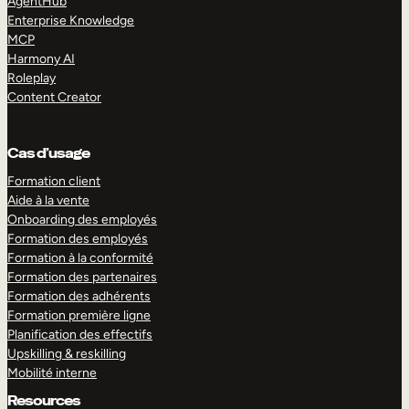
AgentHub
Enterprise Knowledge
MCP
Harmony AI
Roleplay
Content Creator
Cas d’usage
Formation client
Aide à la vente
Onboarding des employés
Formation des employés
Formation à la conformité
Formation des partenaires
Formation des adhérents
Formation première ligne
Planification des effectifs
Upskilling & reskilling
Mobilité interne
Resources