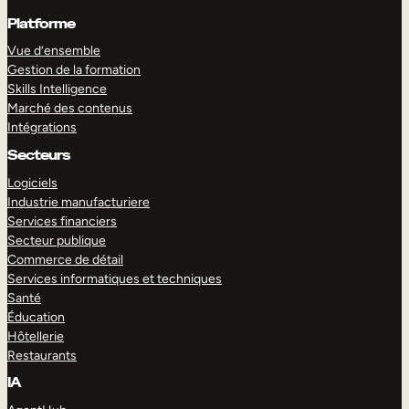
Platforme
Vue d’ensemble
Gestion de la formation
Skills Intelligence
Marché des contenus
Intégrations
Secteurs
Logiciels
Industrie manufacturiere
Services financiers
Secteur publique
Commerce de détail
Services informatiques et techniques
Santé
Éducation
Hôtellerie
Restaurants
IA