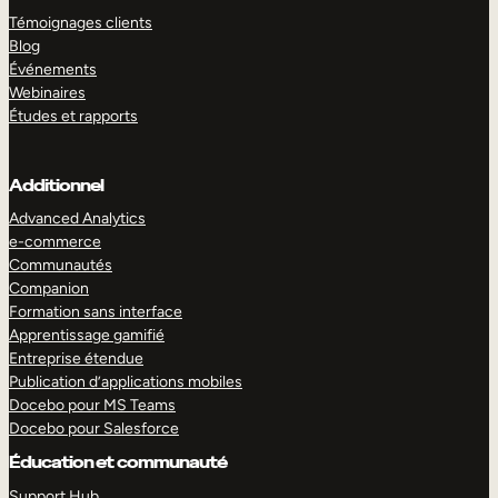
Témoignages clients
Blog
Événements
Webinaires
Études et rapports
Additionnel
Advanced Analytics
e-commerce
Communautés
Companion
Formation sans interface
Apprentissage gamifié
Entreprise étendue
Publication d’applications mobiles
Docebo pour MS Teams
Docebo pour Salesforce
Éducation et communauté
Support Hub