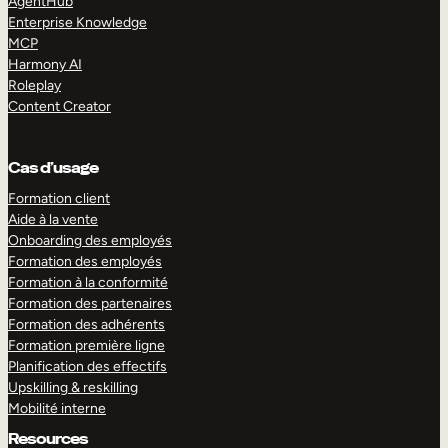
AgentHub
Enterprise Knowledge
MCP
Harmony AI
Roleplay
Content Creator
Cas d’usage
Formation client
Aide à la vente
Onboarding des employés
Formation des employés
Formation à la conformité
Formation des partenaires
Formation des adhérents
Formation première ligne
Planification des effectifs
Upskilling & reskilling
Mobilité interne
Resources