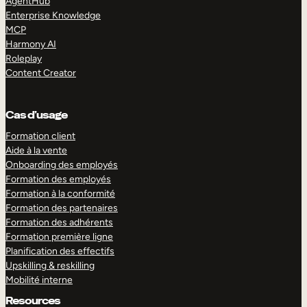
AgentHub
Enterprise Knowledge
MCP
Harmony AI
Roleplay
Content Creator
Cas d’usage
Formation client
Aide à la vente
Onboarding des employés
Formation des employés
Formation à la conformité
Formation des partenaires
Formation des adhérents
Formation première ligne
Planification des effectifs
Upskilling & reskilling
Mobilité interne
Resources