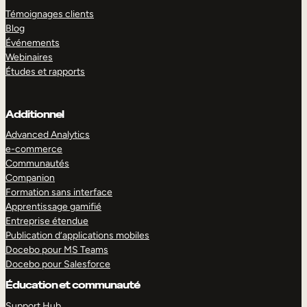
Témoignages clients
Blog
Événements
Webinaires
Études et rapports
Additionnel
Advanced Analytics
e-commerce
Communautés
Companion
Formation sans interface
Apprentissage gamifié
Entreprise étendue
Publication d’applications mobiles
Docebo pour MS Teams
Docebo pour Salesforce
Éducation et communauté
Support Hub