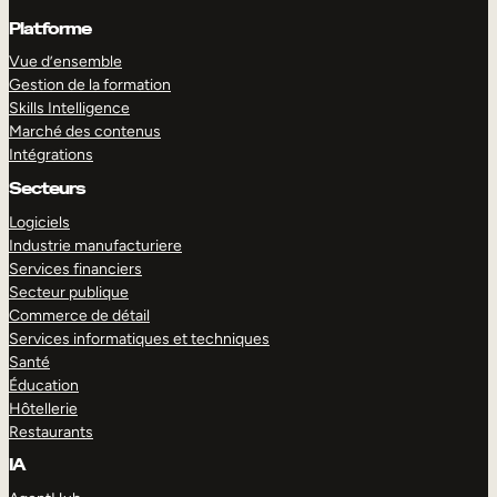
Platforme
Vue d’ensemble
Gestion de la formation
Skills Intelligence
Marché des contenus
Intégrations
Secteurs
Logiciels
Industrie manufacturiere
Services financiers
Secteur publique
Commerce de détail
Services informatiques et techniques
Santé
Éducation
Hôtellerie
Restaurants
IA