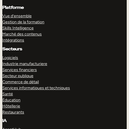
Platforme
Vue d’ensemble
Gestion de la formation
Skills Intelligence
Marché des contenus
Intégrations
Secteurs
Logiciels
Industrie manufacturiere
Services financiers
Secteur publique
Commerce de détail
Services informatiques et techniques
Santé
Éducation
Hôtellerie
Restaurants
IA