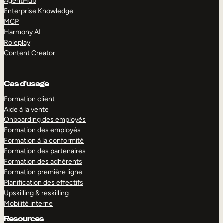
AgentHub
Enterprise Knowledge
MCP
Harmony AI
Roleplay
Content Creator
Cas d’usage
Formation client
Aide à la vente
Onboarding des employés
Formation des employés
Formation à la conformité
Formation des partenaires
Formation des adhérents
Formation première ligne
Planification des effectifs
Upskilling & reskilling
Mobilité interne
Resources