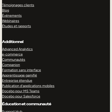
Témoignages clients
Blog
Événements
Webinaires
Études et rapports
Additionnel
Advanced Analytics
e-commerce
Communautés
Companion
Formation sans interface
Apprentissage gamifié
Entreprise étendue
Publication d’applications mobiles
Docebo pour MS Teams
Docebo pour Salesforce
Éducation et communauté
Support Hub