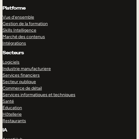
Platforme
Vue d’ensemble
Gestion de la formation
Skills Intelligence
Marché des contenus
Intégrations
Secteurs
Logiciels
Industrie manufacturiere
Services financiers
Secteur publique
Commerce de détail
Services informatiques et techniques
Santé
Éducation
Hôtellerie
Restaurants
IA