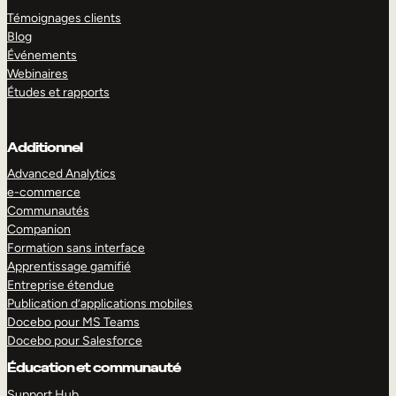
Témoignages clients
Blog
Événements
Webinaires
Études et rapports
Additionnel
Advanced Analytics
e-commerce
Communautés
Companion
Formation sans interface
Apprentissage gamifié
Entreprise étendue
Publication d’applications mobiles
Docebo pour MS Teams
Docebo pour Salesforce
Éducation et communauté
Support Hub