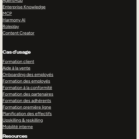
AgentHub
Enterprise Knowledge
MCP
Harmony AI
Roleplay
Content Creator
Cas d’usage
Formation client
Aide à la vente
Onboarding des employés
Formation des employés
Formation à la conformité
Formation des partenaires
Formation des adhérents
Formation première ligne
Planification des effectifs
Upskilling & reskilling
Mobilité interne
Resources