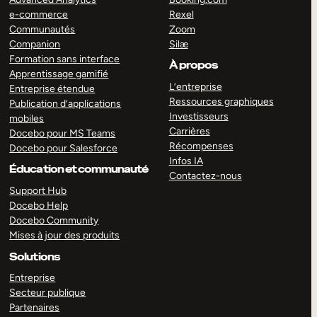
e-commerce
Rexel
Communautés
Zoom
Companion
Silæ
Formation sans interface
À propos
Apprentissage gamifié
L’entreprise
Entreprise étendue
Ressources graphiques
Publication d’applications
Investisseurs
mobiles
Carrières
Docebo pour MS Teams
Récompenses
Docebo pour Salesforce
Infos IA
Éducation et communauté
Contactez-nous
Support Hub
Docebo Help
Docebo Community
Mises à jour des produits
Solutions
Entreprise
Secteur publique
Partenaires