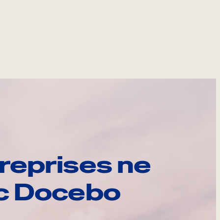
reprises ne
ec Docebo