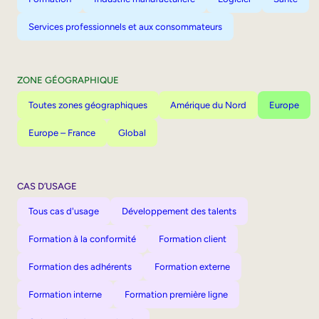
Services professionnels et aux consommateurs
ZONE GÉOGRAPHIQUE
Toutes zones géographiques
Amérique du Nord
Europe
Europe – France
Global
CAS D’USAGE
Tous cas d'usage
Développement des talents
Formation à la conformité
Formation client
Formation des adhérents
Formation externe
Formation interne
Formation première ligne