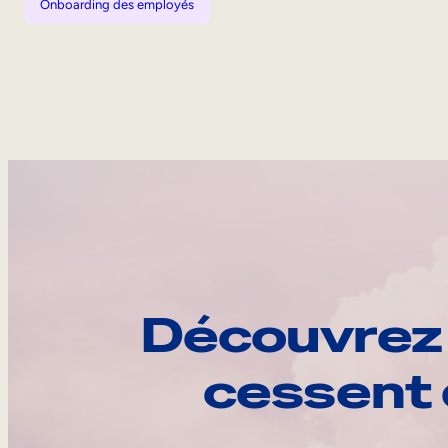
Onboarding des employés
Découvrez 
cessent 