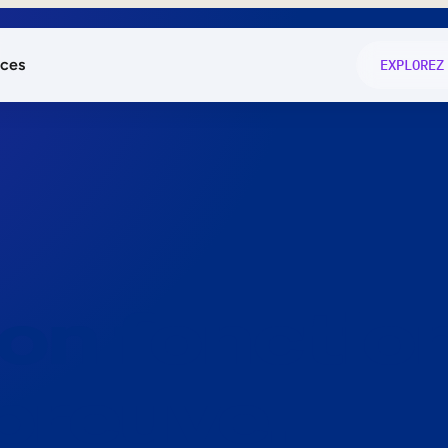
ces
EXPLOREZ
és
on fonctio
té
e
 preuve.