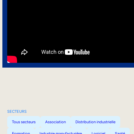
SECTEURS
Tous secteurs
Association
Distribution industrielle
Formation
Industrie manufacturière
Logiciel
Santé