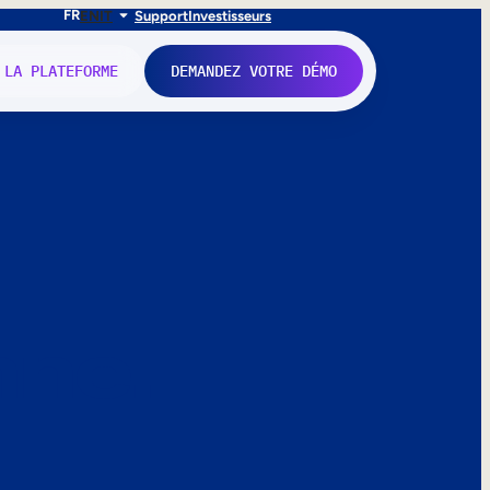
FR
EN
IT
Support
Investisseurs
 LA PLATEFORME
DEMANDEZ VOTRE DÉMO
nne.