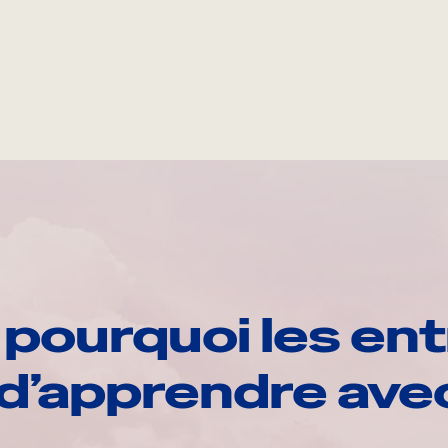
pourquoi les ent
d’apprendre av