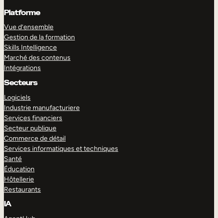
Platforme
Vue d’ensemble
Gestion de la formation
Skills Intelligence
Marché des contenus
Intégrations
Secteurs
Logiciels
Industrie manufacturiere
Services financiers
Secteur publique
Commerce de détail
Services informatiques et techniques
Santé
Éducation
Hôtellerie
Restaurants
IA