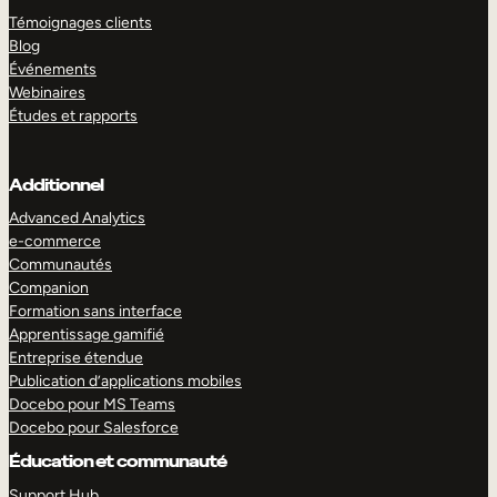
Témoignages clients
Blog
Événements
Webinaires
Études et rapports
Additionnel
Advanced Analytics
e-commerce
Communautés
Companion
Formation sans interface
Apprentissage gamifié
Entreprise étendue
Publication d’applications mobiles
Docebo pour MS Teams
Docebo pour Salesforce
Éducation et communauté
Support Hub