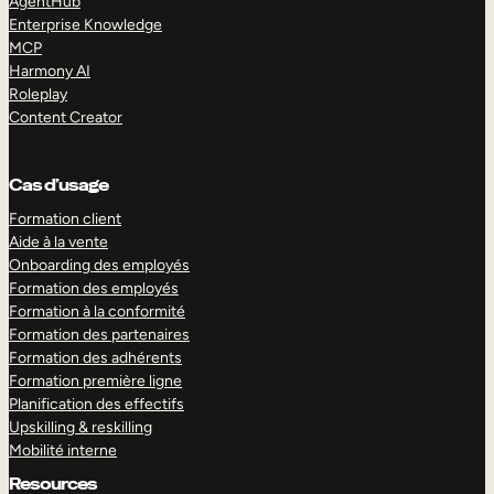
AgentHub
Enterprise Knowledge
MCP
Harmony AI
Roleplay
Content Creator
Cas d’usage
Formation client
Aide à la vente
Onboarding des employés
Formation des employés
Formation à la conformité
Formation des partenaires
Formation des adhérents
Formation première ligne
Planification des effectifs
Upskilling & reskilling
Mobilité interne
Resources