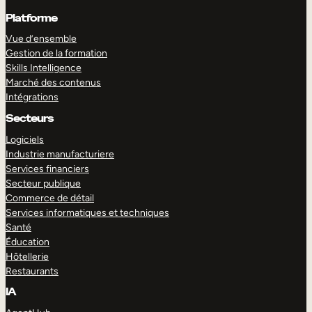
Platforme
Vue d’ensemble
Gestion de la formation
Skills Intelligence
Marché des contenus
Intégrations
Secteurs
Logiciels
Industrie manufacturiere
Services financiers
Secteur publique
Commerce de détail
Services informatiques et techniques
Santé
Éducation
Hôtellerie
Restaurants
IA