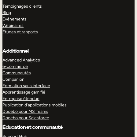
Témoignages clients
Blog
Événements
Webinaires
Études et rapports
Additionnel
Advanced Analytics
e-commerce
Communautés
Companion
Formation sans interface
Apprentissage gamifié
Entreprise étendue
Publication d’applications mobiles
Docebo pour MS Teams
Docebo pour Salesforce
Éducation et communauté
Support Hub