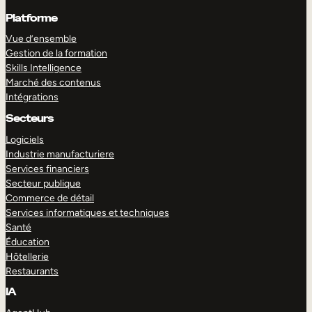
Platforme
Vue d’ensemble
Gestion de la formation
Skills Intelligence
Marché des contenus
Intégrations
Secteurs
Logiciels
Industrie manufacturiere
Services financiers
Secteur publique
Commerce de détail
Services informatiques et techniques
Santé
Éducation
Hôtellerie
Restaurants
IA