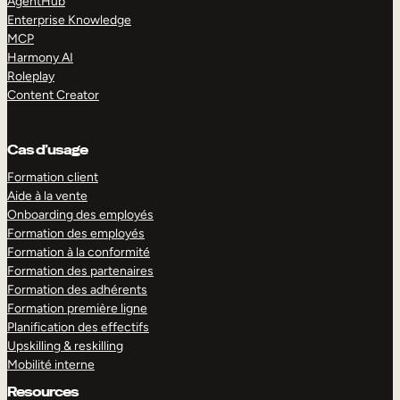
AgentHub
Enterprise Knowledge
MCP
Harmony AI
Roleplay
Content Creator
Cas d’usage
Formation client
Aide à la vente
Onboarding des employés
Formation des employés
Formation à la conformité
Formation des partenaires
Formation des adhérents
Formation première ligne
Planification des effectifs
Upskilling & reskilling
Mobilité interne
Resources