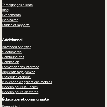
Témoignages clients
Blog
Événements
Webinaires
Études et rapports
Additionnel
Advanced Analytics
e-commerce
Communautés
Companion
Formation sans interface
Apprentissage gamifié
Entreprise étendue
Publication d’applications mobiles
Docebo pour MS Teams
Docebo pour Salesforce
Éducation et communauté
Support Hub