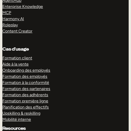
AgentHub
Enterprise Knowledge
MCP
Harmony AI
Roleplay
Content Creator
Cas d’usage
Formation client
Aide à la vente
Onboarding des employés
Formation des employés
Formation à la conformité
Formation des partenaires
Formation des adhérents
Formation première ligne
Planification des effectifs
Upskilling & reskilling
Mobilité interne
Resources