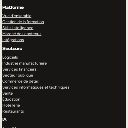
Platforme
Vue d’ensemble
Gestion de la formation
Skills Intelligence
Marché des contenus
Intégrations
Secteurs
Logiciels
Industrie manufacturiere
Services financiers
Secteur publique
Commerce de détail
Services informatiques et techniques
Santé
Éducation
Hôtellerie
Restaurants
IA