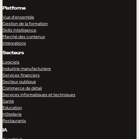
Platforme
Vue d’ensemble
Gestion de la formation
Skills Intelligence
Marché des contenus
Intégrations
Secteurs
Logiciels
Industrie manufacturiere
Services financiers
Secteur publique
Commerce de détail
Services informatiques et techniques
Santé
Éducation
Hôtellerie
Restaurants
IA