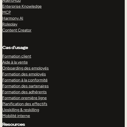
AgentHub
Enterprise Knowledge
MCP
Harmony AI
Roleplay
Content Creator
Cas d’usage
Formation client
Aide à la vente
Onboarding des employés
Formation des employés
Formation à la conformité
Formation des partenaires
Formation des adhérents
Formation première ligne
Planification des effectifs
Upskilling & reskilling
Mobilité interne
Resources