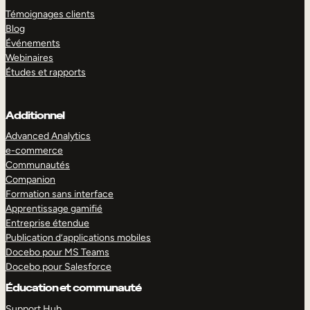
Témoignages clients
Blog
Événements
Webinaires
Études et rapports
Additionnel
Advanced Analytics
e-commerce
Communautés
Companion
Formation sans interface
Apprentissage gamifié
Entreprise étendue
Publication d’applications mobiles
Docebo pour MS Teams
Docebo pour Salesforce
Éducation et communauté
Support Hub