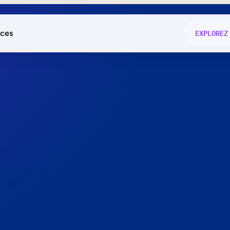
ces
EXPLOREZ
és
on fonctio
té
e
 preuve.