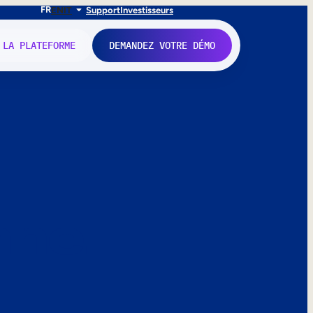
FR
EN
IT
Support
Investisseurs
 LA PLATEFORME
DEMANDEZ VOTRE DÉMO
nne.