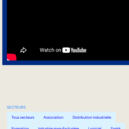
SECTEURS
Tous secteurs
Association
Distribution industrielle
Formation
Industrie manufacturière
Logiciel
Santé