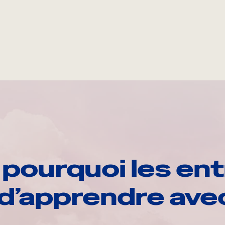
pourquoi les ent
d’apprendre av