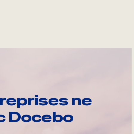
reprises ne
ec Docebo