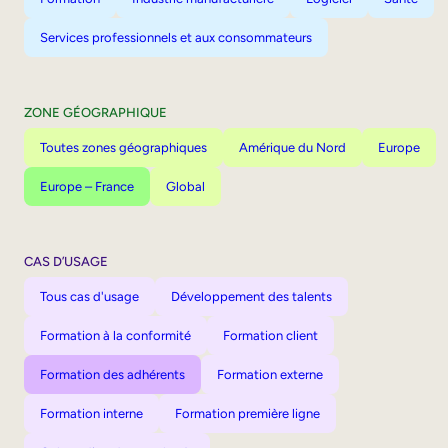
Services professionnels et aux consommateurs
ZONE GÉOGRAPHIQUE
Toutes zones géographiques
Amérique du Nord
Europe
Europe – France
Global
CAS D’USAGE
Tous cas d'usage
Développement des talents
Formation à la conformité
Formation client
Formation des adhérents
Formation externe
Formation interne
Formation première ligne