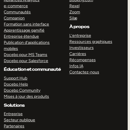
e-commerce
Rexel
Communautés
Zoom
Companion
Silæ
Formation sans interface
À propos
Apprentissage gamifié
L’entreprise
Entreprise étendue
Ressources graphiques
Publication d’applications
Investisseurs
mobiles
Carrières
Docebo pour MS Teams
Récompenses
Docebo pour Salesforce
Infos IA
Éducation et communauté
Contactez-nous
Support Hub
Docebo Help
Docebo Community
Mises à jour des produits
Solutions
Entreprise
Secteur publique
Partenaires