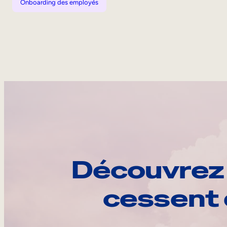
Onboarding des employés
Découvrez 
cessent 