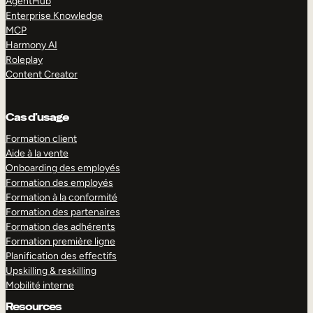
AgentHub
Enterprise Knowledge
MCP
Harmony AI
Roleplay
Content Creator
Cas d’usage
Formation client
Aide à la vente
Onboarding des employés
Formation des employés
Formation à la conformité
Formation des partenaires
Formation des adhérents
Formation première ligne
Planification des effectifs
Upskilling & reskilling
Mobilité interne
Resources