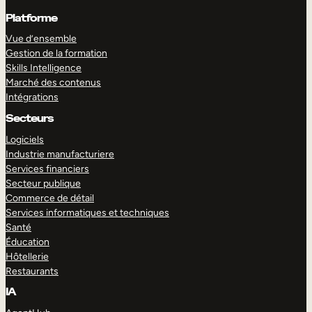
Platforme
Vue d’ensemble
Gestion de la formation
Skills Intelligence
Marché des contenus
Intégrations
Secteurs
Logiciels
Industrie manufacturiere
Services financiers
Secteur publique
Commerce de détail
Services informatiques et techniques
Santé
Éducation
Hôtellerie
Restaurants
IA