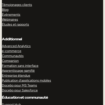
Témoignages clients
Blog
Événements
Webinaires
Études et rapports
Additionnel
Advanced Analytics
e-commerce
Communautés
Companion
Formation sans interface
Apprentissage gamifié
Entreprise étendue
Publication d’applications mobiles
Docebo pour MS Teams
Docebo pour Salesforce
Éducation et communauté
Support Hub