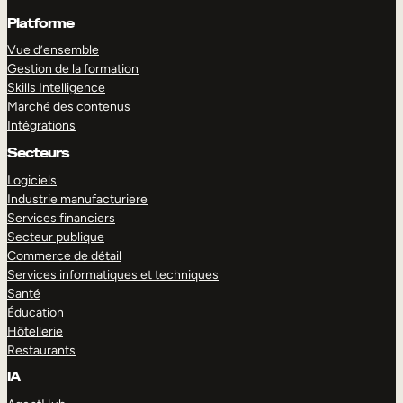
Platforme
Vue d’ensemble
Gestion de la formation
Skills Intelligence
Marché des contenus
Intégrations
Secteurs
Logiciels
Industrie manufacturiere
Services financiers
Secteur publique
Commerce de détail
Services informatiques et techniques
Santé
Éducation
Hôtellerie
Restaurants
IA