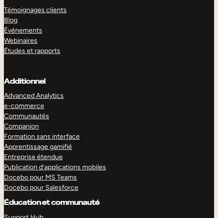
Témoignages clients
Blog
Événements
Webinaires
Études et rapports
Additionnel
Advanced Analytics
e-commerce
Communautés
Companion
Formation sans interface
Apprentissage gamifié
Entreprise étendue
Publication d’applications mobiles
Docebo pour MS Teams
Docebo pour Salesforce
Éducation et communauté
Support Hub