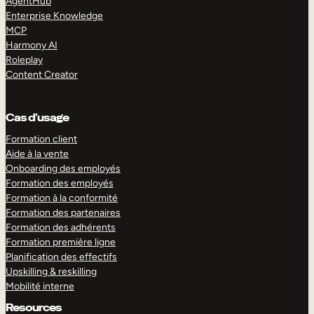
AgentHub
Enterprise Knowledge
MCP
Harmony AI
Roleplay
Content Creator
Cas d’usage
Formation client
Aide à la vente
Onboarding des employés
Formation des employés
Formation à la conformité
Formation des partenaires
Formation des adhérents
Formation première ligne
Planification des effectifs
Upskilling & reskilling
Mobilité interne
Resources