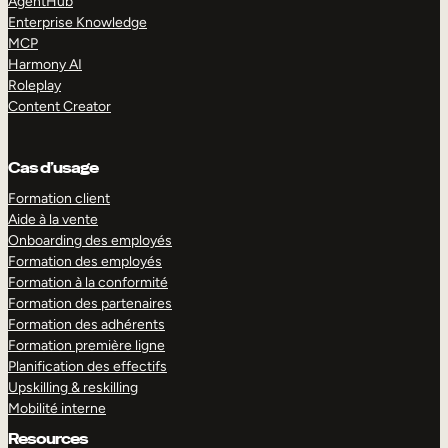
AgentHub
Enterprise Knowledge
MCP
Harmony AI
Roleplay
Content Creator
Cas d’usage
Formation client
Aide à la vente
Onboarding des employés
Formation des employés
Formation à la conformité
Formation des partenaires
Formation des adhérents
Formation première ligne
Planification des effectifs
Upskilling & reskilling
Mobilité interne
Resources