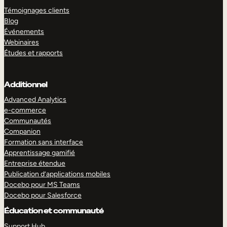
Témoignages clients
Blog
Événements
Webinaires
Études et rapports
Additionnel
Advanced Analytics
e-commerce
Communautés
Companion
Formation sans interface
Apprentissage gamifié
Entreprise étendue
Publication d’applications mobiles
Docebo pour MS Teams
Docebo pour Salesforce
Éducation et communauté
Support Hub