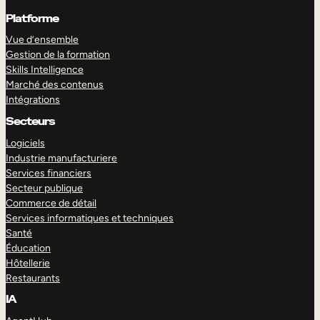
Platforme
Vue d’ensemble
Gestion de la formation
Skills Intelligence
Marché des contenus
Intégrations
Secteurs
Logiciels
Industrie manufacturiere
Services financiers
Secteur publique
Commerce de détail
Services informatiques et techniques
Santé
Éducation
Hôtellerie
Restaurants
IA