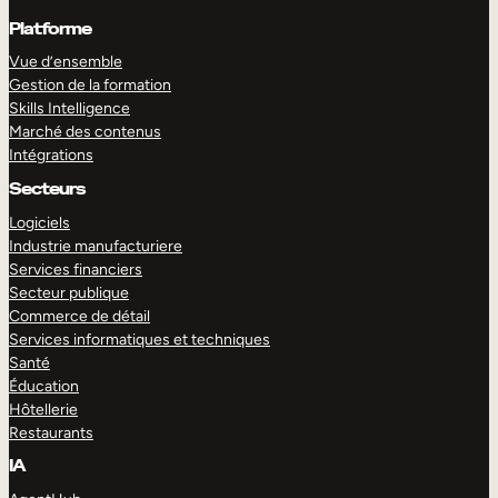
Platforme
Vue d’ensemble
Gestion de la formation
Skills Intelligence
Marché des contenus
Intégrations
Secteurs
Logiciels
Industrie manufacturiere
Services financiers
Secteur publique
Commerce de détail
Services informatiques et techniques
Santé
Éducation
Hôtellerie
Restaurants
IA