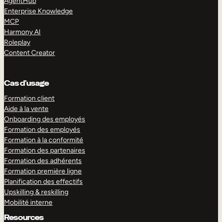
AgentHub
Enterprise Knowledge
MCP
Harmony AI
Roleplay
Content Creator
Cas d’usage
Formation client
Aide à la vente
Onboarding des employés
Formation des employés
Formation à la conformité
Formation des partenaires
Formation des adhérents
Formation première ligne
Planification des effectifs
Upskilling & reskilling
Mobilité interne
Resources