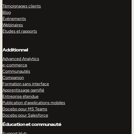
Témoignages clients
Blog
Événements
Webinaires
Études et rapports
Additionnel
Advanced Analytics
e-commerce
Communautés
Companion
Formation sans interface
Apprentissage gamifié
Entreprise étendue
Publication d’applications mobiles
Docebo pour MS Teams
Docebo pour Salesforce
Éducation et communauté
Support Hub