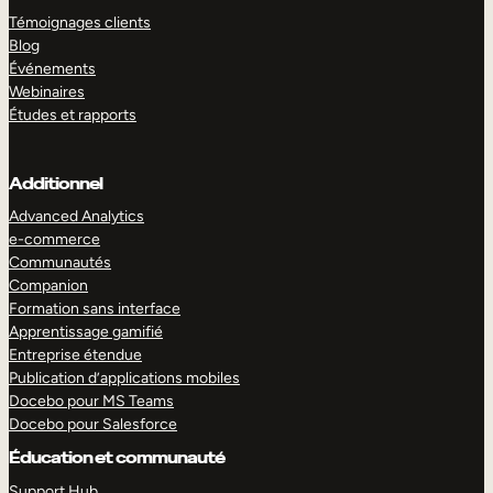
Témoignages clients
Blog
Événements
Webinaires
Études et rapports
Additionnel
Advanced Analytics
e-commerce
Communautés
Companion
Formation sans interface
Apprentissage gamifié
Entreprise étendue
Publication d’applications mobiles
Docebo pour MS Teams
Docebo pour Salesforce
Éducation et communauté
Support Hub