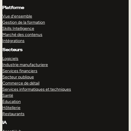
Platforme
Vue d’ensemble
Gestion de la formation
Skills Intelligence
Marché des contenus
Intégrations
Secteurs
Logiciels
Industrie manufacturiere
Services financiers
Secteur publique
Commerce de détail
Services informatiques et techniques
Santé
Éducation
Hôtellerie
Restaurants
IA