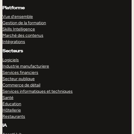
Platforme
Vue d’ensemble
Gestion de la formation
Skills Intelligence
Marché des contenus
Intégrations
Secteurs
Logiciels
Industrie manufacturiere
Services financiers
Secteur publique
Commerce de détail
Services informatiques et techniques
Santé
Éducation
Hôtellerie
Restaurants
IA