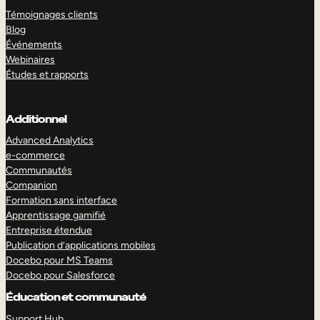
Témoignages clients
Blog
Événements
Webinaires
Études et rapports
Additionnel
Advanced Analytics
e-commerce
Communautés
Companion
Formation sans interface
Apprentissage gamifié
Entreprise étendue
Publication d’applications mobiles
Docebo pour MS Teams
Docebo pour Salesforce
Éducation et communauté
Support Hub