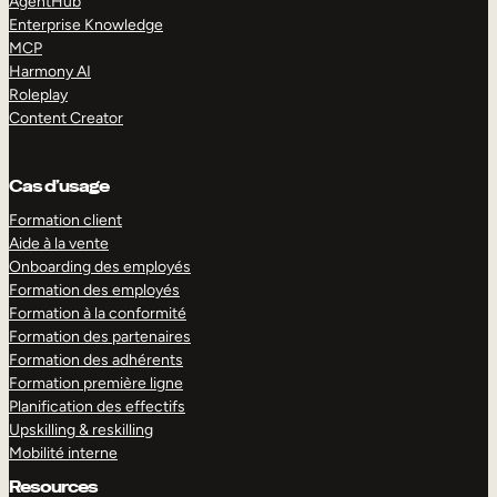
AgentHub
Enterprise Knowledge
MCP
Harmony AI
Roleplay
Content Creator
Cas d’usage
Formation client
Aide à la vente
Onboarding des employés
Formation des employés
Formation à la conformité
Formation des partenaires
Formation des adhérents
Formation première ligne
Planification des effectifs
Upskilling & reskilling
Mobilité interne
Resources