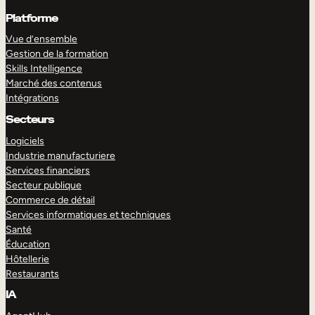
Platforme
Vue d’ensemble
Gestion de la formation
Skills Intelligence
Marché des contenus
Intégrations
Secteurs
Logiciels
Industrie manufacturiere
Services financiers
Secteur publique
Commerce de détail
Services informatiques et techniques
Santé
Éducation
Hôtellerie
Restaurants
IA