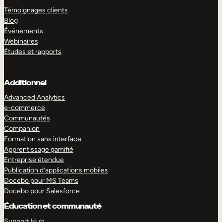
Témoignages clients
Blog
Événements
Webinaires
Études et rapports
Additionnel
Advanced Analytics
e-commerce
Communautés
Companion
Formation sans interface
Apprentissage gamifié
Entreprise étendue
Publication d’applications mobiles
Docebo pour MS Teams
Docebo pour Salesforce
Éducation et communauté
Support Hub