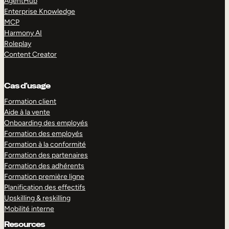
AgentHub
Enterprise Knowledge
MCP
Harmony AI
Roleplay
Content Creator
Cas d’usage
Formation client
Aide à la vente
Onboarding des employés
Formation des employés
Formation à la conformité
Formation des partenaires
Formation des adhérents
Formation première ligne
Planification des effectifs
Upskilling & reskilling
Mobilité interne
Resources