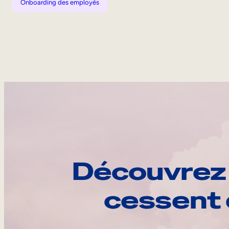
Onboarding des employés
Découvrez 
cessent 