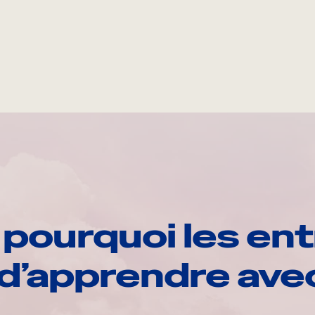
pourquoi les ent
d’apprendre av