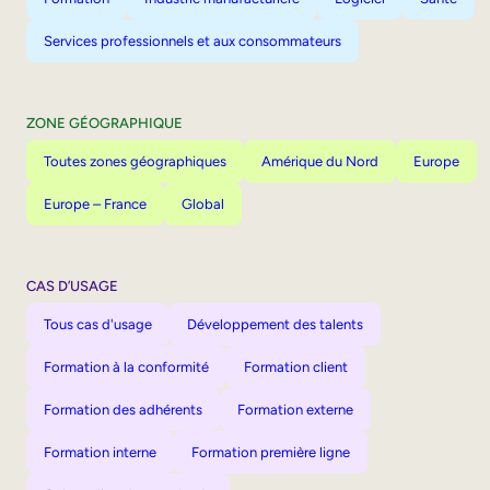
Services professionnels et aux consommateurs
ZONE GÉOGRAPHIQUE
Toutes zones géographiques
Amérique du Nord
Europe
Europe – France
Global
CAS D’USAGE
Tous cas d'usage
Développement des talents
Formation à la conformité
Formation client
Formation des adhérents
Formation externe
Formation interne
Formation première ligne