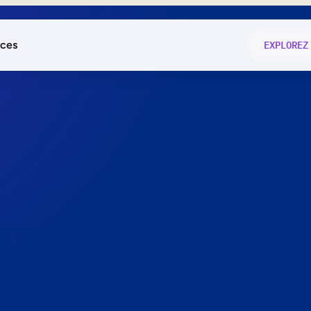
ces
EXPLOREZ
és
on fonctio
té
e
 preuve.