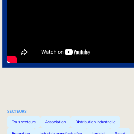
SECTEURS
Tous secteurs
Association
Distribution industrielle
Formation
Industrie manufacturière
Logiciel
Santé