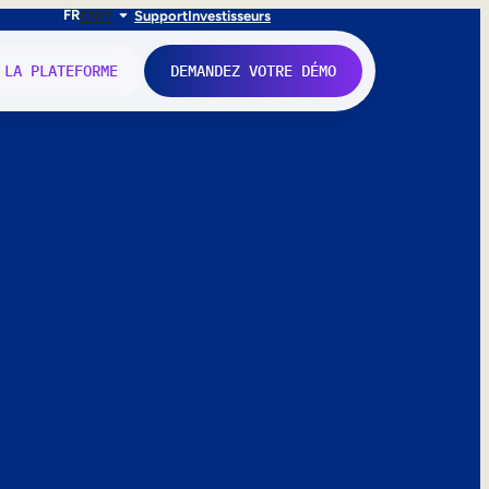
FR
EN
IT
Support
Investisseurs
 LA PLATEFORME
DEMANDEZ VOTRE DÉMO
nne.