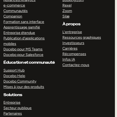
e-commerce
Rexel
Communautés
Zoom
Companion
Silæ
Formation sans interface
À propos
Apprentissage gamifié
L’entreprise
Entreprise étendue
Ressources graphiques
Publication d’applications
Investisseurs
mobiles
Carrières
Docebo pour MS Teams
Récompenses
Docebo pour Salesforce
Infos IA
Éducation et communauté
Contactez-nous
Support Hub
Docebo Help
Docebo Community
Mises à jour des produits
Solutions
Entreprise
Secteur publique
Partenaires