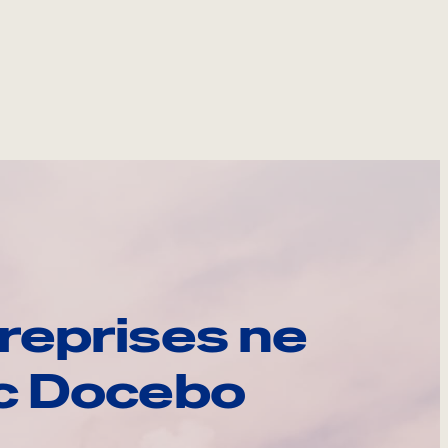
reprises ne
ec Docebo