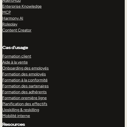
AgentHub
Enterprise Knowledge
MCP
Harmony AI
Roleplay
Content Creator
Cas d’usage
Formation client
Aide à la vente
Onboarding des employés
Formation des employés
Formation à la conformité
Formation des partenaires
Formation des adhérents
Formation première ligne
Planification des effectifs
Upskilling & reskilling
Mobilité interne
Resources