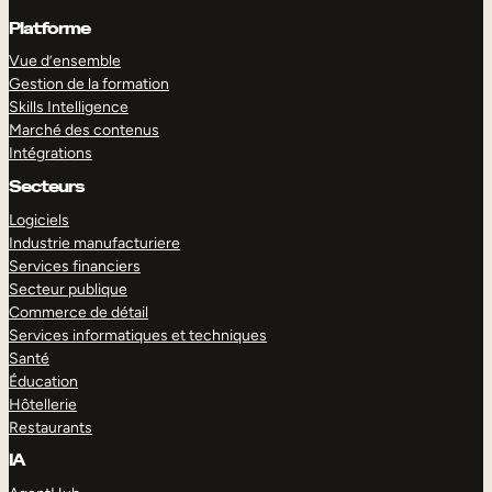
Platforme
Vue d’ensemble
Gestion de la formation
Skills Intelligence
Marché des contenus
Intégrations
Secteurs
Logiciels
Industrie manufacturiere
Services financiers
Secteur publique
Commerce de détail
Services informatiques et techniques
Santé
Éducation
Hôtellerie
Restaurants
IA