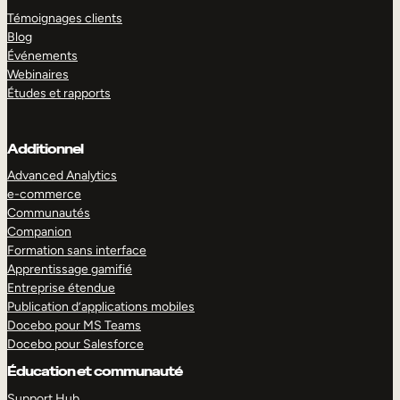
Témoignages clients
Blog
Événements
Webinaires
Études et rapports
Additionnel
Advanced Analytics
e-commerce
Communautés
Companion
Formation sans interface
Apprentissage gamifié
Entreprise étendue
Publication d’applications mobiles
Docebo pour MS Teams
Docebo pour Salesforce
Éducation et communauté
Support Hub