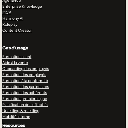
AgentHub
Enterprise Knowledge
MCP
Harmony AI
Roleplay
Content Creator
Cas d’usage
Formation client
Aide à la vente
Onboarding des employés
Formation des employés
Formation à la conformité
Formation des partenaires
Formation des adhérents
Formation première ligne
Planification des effectifs
Upskilling & reskilling
Mobilité interne
Resources