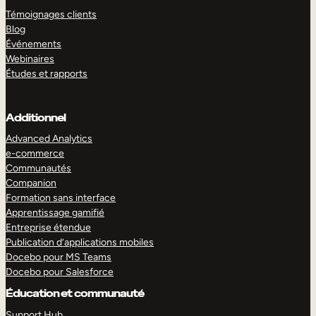
Témoignages clients
Blog
Événements
Webinaires
Études et rapports
Additionnel
Advanced Analytics
e-commerce
Communautés
Companion
Formation sans interface
Apprentissage gamifié
Entreprise étendue
Publication d’applications mobiles
Docebo pour MS Teams
Docebo pour Salesforce
Éducation et communauté
Support Hub