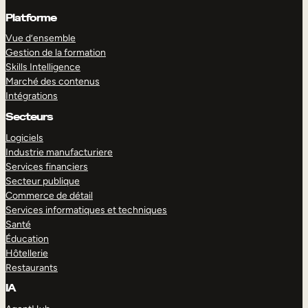
Platforme
Vue d’ensemble
Gestion de la formation
Skills Intelligence
Marché des contenus
Intégrations
Secteurs
Logiciels
Industrie manufacturiere
Services financiers
Secteur publique
Commerce de détail
Services informatiques et techniques
Santé
Éducation
Hôtellerie
Restaurants
IA