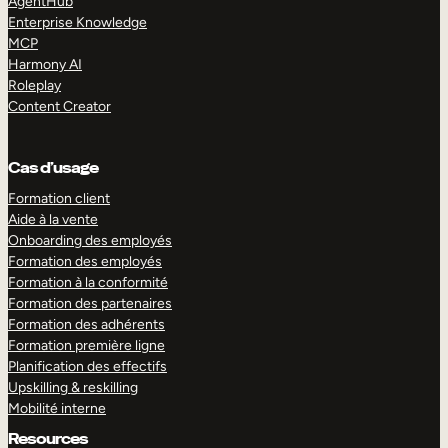
AgentHub
Enterprise Knowledge
MCP
Harmony AI
Roleplay
Content Creator
Cas d’usage
Formation client
Aide à la vente
Onboarding des employés
Formation des employés
Formation à la conformité
Formation des partenaires
Formation des adhérents
Formation première ligne
Planification des effectifs
Upskilling & reskilling
Mobilité interne
Resources