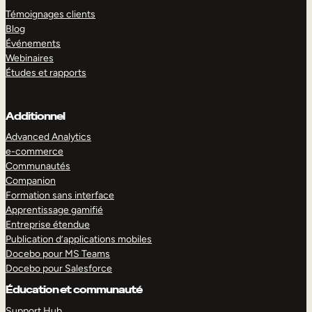
Témoignages clients
Blog
Événements
Webinaires
Études et rapports
Additionnel
Advanced Analytics
e-commerce
Communautés
Companion
Formation sans interface
Apprentissage gamifié
Entreprise étendue
Publication d’applications mobiles
Docebo pour MS Teams
Docebo pour Salesforce
Éducation et communauté
Support Hub