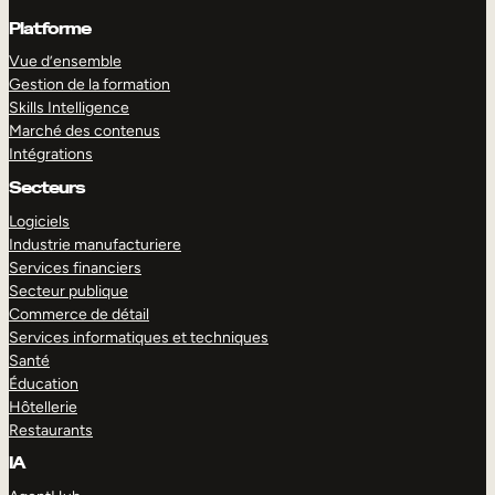
Platforme
Vue d’ensemble
Gestion de la formation
Skills Intelligence
Marché des contenus
Intégrations
Secteurs
Logiciels
Industrie manufacturiere
Services financiers
Secteur publique
Commerce de détail
Services informatiques et techniques
Santé
Éducation
Hôtellerie
Restaurants
IA