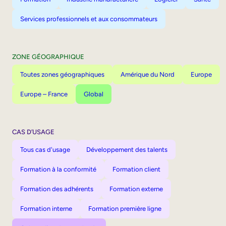
Services professionnels et aux consommateurs
ZONE GÉOGRAPHIQUE
Toutes zones géographiques
Amérique du Nord
Europe
Europe – France
Global
CAS D’USAGE
Tous cas d'usage
Développement des talents
Formation à la conformité
Formation client
Formation des adhérents
Formation externe
Formation interne
Formation première ligne