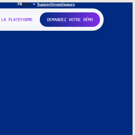
FR
EN
IT
Support
Investisseurs
 LA PLATEFORME
DEMANDEZ VOTRE DÉMO
nne.