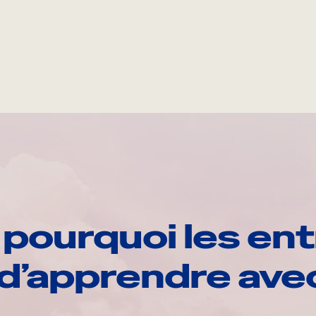
pourquoi les ent
d’apprendre av