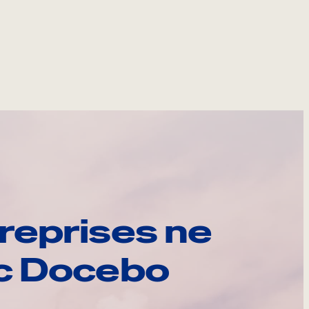
reprises ne
ec Docebo