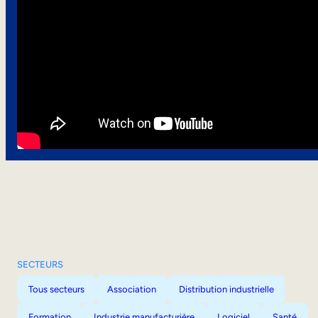
SECTEURS
Tous secteurs
Association
Distribution industrielle
Formation
Industrie manufacturière
Logiciel
Santé