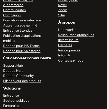
e-commerce
Rexel
Communautés
Zoom
Companion
Silæ
Formation sans interface
À propos
Apprentissage gamifié
L’entreprise
Entreprise étendue
Ressources graphiques
Publication d’applications
Investisseurs
mobiles
Carrières
Docebo pour MS Teams
Récompenses
Docebo pour Salesforce
Infos IA
Éducation et communauté
Contactez-nous
Support Hub
Docebo Help
Docebo Community
Mises à jour des produits
Solutions
Entreprise
Secteur publique
Partenaires