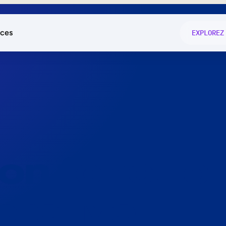
ces
EXPLOREZ
és
on fonctio
té
e
 preuve.