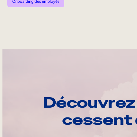
Onboarding des employés
Découvrez 
cessent 