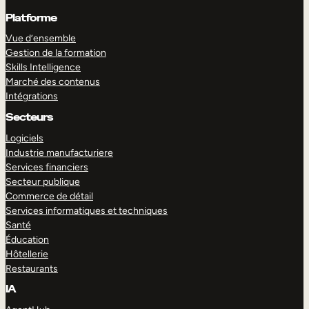
Platforme
Vue d’ensemble
Gestion de la formation
Skills Intelligence
Marché des contenus
Intégrations
Secteurs
Logiciels
Industrie manufacturiere
Services financiers
Secteur publique
Commerce de détail
Services informatiques et techniques
Santé
Éducation
Hôtellerie
Restaurants
IA