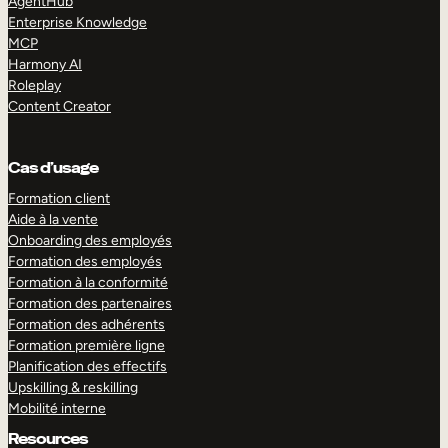
AgentHub
Enterprise Knowledge
MCP
Harmony AI
Roleplay
Content Creator
Cas d’usage
Formation client
Aide à la vente
Onboarding des employés
Formation des employés
Formation à la conformité
Formation des partenaires
Formation des adhérents
Formation première ligne
Planification des effectifs
Upskilling & reskilling
Mobilité interne
Resources