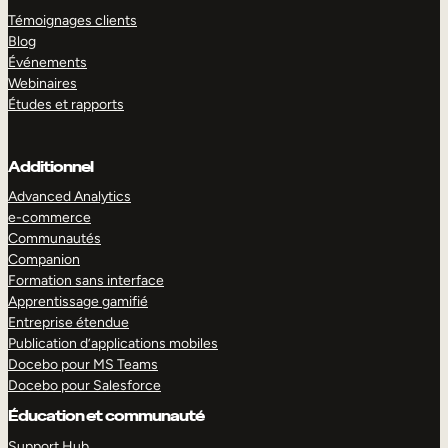
Témoignages clients
Blog
Événements
Webinaires
Études et rapports
Additionnel
Advanced Analytics
e-commerce
Communautés
Companion
Formation sans interface
Apprentissage gamifié
Entreprise étendue
Publication d’applications mobiles
Docebo pour MS Teams
Docebo pour Salesforce
Éducation et communauté
Support Hub