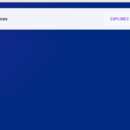
ces
EXPLOREZ
és
on fonctio
té
e
 preuve.