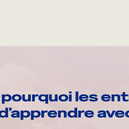
pourquoi les ent
d’apprendre av