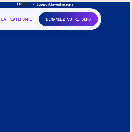
FR
EN
IT
Support
Investisseurs
 LA PLATEFORME
DEMANDEZ VOTRE DÉMO
nne.