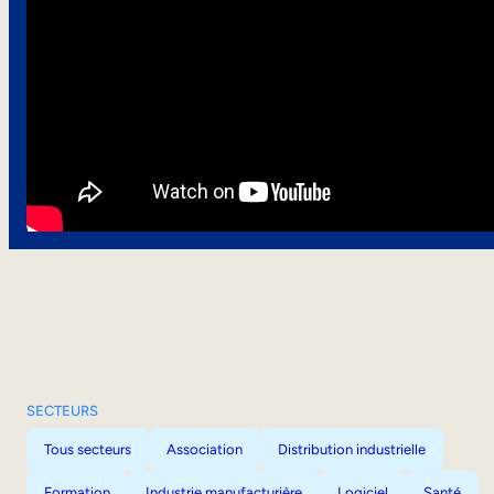
SECTEURS
Tous secteurs
Association
Distribution industrielle
Formation
Industrie manufacturière
Logiciel
Santé