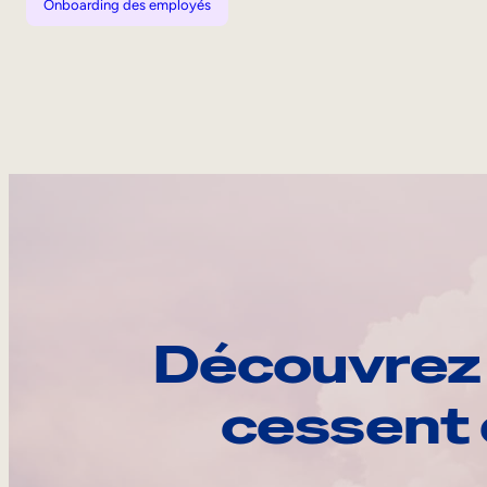
Onboarding des employés
Découvrez 
cessent 