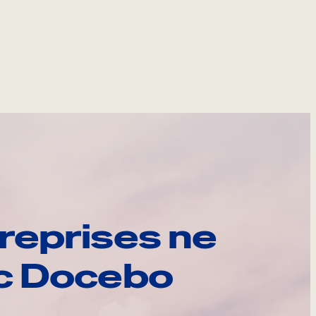
reprises ne
ec Docebo