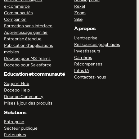
e-commerce
Rexel
Communautés
Zoom
Companion
Silæ
Formation sans interface
À propos
Apprentissage gamifié
L’entreprise
Entreprise étendue
Ressources graphiques
Publication d’applications
Investisseurs
mobiles
Carrières
Docebo pour MS Teams
Récompenses
Docebo pour Salesforce
Infos IA
Éducation et communauté
Contactez-nous
Support Hub
Docebo Help
Docebo Community
Mises à jour des produits
Solutions
Entreprise
Secteur publique
Partenaires