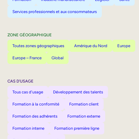
Services professionnels et aux consommateurs
ZONE GÉOGRAPHIQUE
Toutes zones géographiques
Amérique du Nord
Europe
Europe – France
Global
CAS D’USAGE
Tous cas d'usage
Développement des talents
Formation à la conformité
Formation client
Formation des adhérents
Formation externe
Formation interne
Formation première ligne