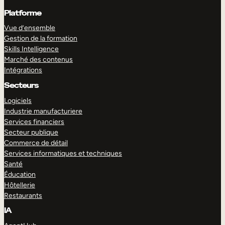
Platforme
Vue d’ensemble
Gestion de la formation
Skills Intelligence
Marché des contenus
Intégrations
Secteurs
Logiciels
Industrie manufacturiere
Services financiers
Secteur publique
Commerce de détail
Services informatiques et techniques
Santé
Éducation
Hôtellerie
Restaurants
IA