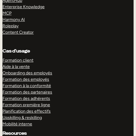
AgentHub
Enterprise Knowledge
MCP
Harmony AI
Roleplay
Content Creator
Cas d’usage
Formation client
Aide à la vente
Onboarding des employés
Formation des employés
Formation à la conformité
Formation des partenaires
Formation des adhérents
Formation première ligne
Planification des effectifs
Upskilling & reskilling
Mobilité interne
Resources