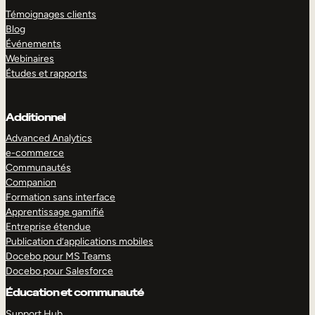
Témoignages clients
Blog
Événements
Webinaires
Études et rapports
Additionnel
Advanced Analytics
e-commerce
Communautés
Companion
Formation sans interface
Apprentissage gamifié
Entreprise étendue
Publication d’applications mobiles
Docebo pour MS Teams
Docebo pour Salesforce
Éducation et communauté
Support Hub