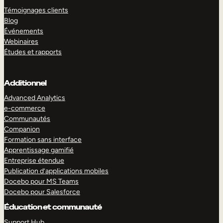
Témoignages clients
Blog
Événements
Webinaires
Études et rapports
Additionnel
Advanced Analytics
e-commerce
Communautés
Companion
Formation sans interface
Apprentissage gamifié
Entreprise étendue
Publication d’applications mobiles
Docebo pour MS Teams
Docebo pour Salesforce
Éducation et communauté
Support Hub