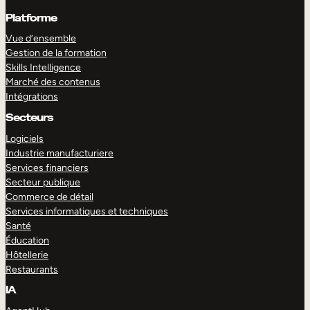
Platforme
Vue d’ensemble
Gestion de la formation
Skills Intelligence
Marché des contenus
Intégrations
Secteurs
Logiciels
Industrie manufacturiere
Services financiers
Secteur publique
Commerce de détail
Services informatiques et techniques
Santé
Éducation
Hôtellerie
Restaurants
IA