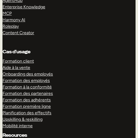
AgentHub
Enterprise Knowledge
MCP
Harmony AI
Roleplay
Content Creator
Cas d’usage
Formation client
Aide à la vente
Onboarding des employés
Formation des employés
Formation à la conformité
Formation des partenaires
Formation des adhérents
Formation première ligne
Planification des effectifs
Upskilling & reskilling
Mobilité interne
Resources