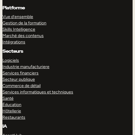
Platforme
Vue d’ensemble
Gestion de la formation
Skills Intelligence
Marché des contenus
Intégrations
Secteurs
Logiciels
Industrie manufacturiere
Services financiers
Secteur publique
Commerce de détail
Services informatiques et techniques
Santé
Éducation
Hôtellerie
Restaurants
IA