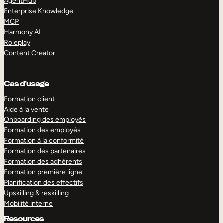
AgentHub
Enterprise Knowledge
MCP
Harmony AI
Roleplay
Content Creator
Cas d’usage
Formation client
Aide à la vente
Onboarding des employés
Formation des employés
Formation à la conformité
Formation des partenaires
Formation des adhérents
Formation première ligne
Planification des effectifs
Upskilling & reskilling
Mobilité interne
Resources