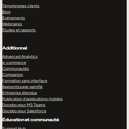
Témoignages clients
Blog
Événements
Webinaires
Études et rapports
Additionnel
Advanced Analytics
e-commerce
Communautés
Companion
Formation sans interface
Apprentissage gamifié
Entreprise étendue
Publication d’applications mobiles
Docebo pour MS Teams
Docebo pour Salesforce
Éducation et communauté
Support Hub