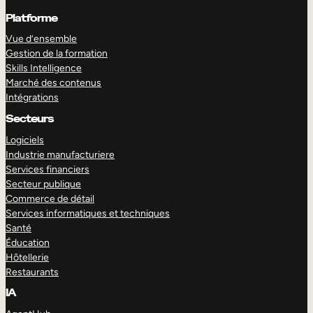
Platforme
Vue d’ensemble
Gestion de la formation
Skills Intelligence
Marché des contenus
Intégrations
Secteurs
Logiciels
Industrie manufacturiere
Services financiers
Secteur publique
Commerce de détail
Services informatiques et techniques
Santé
Éducation
Hôtellerie
Restaurants
IA