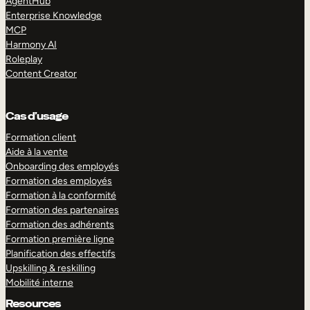
AgentHub
Enterprise Knowledge
MCP
Harmony AI
Roleplay
Content Creator
Cas d’usage
Formation client
Aide à la vente
Onboarding des employés
Formation des employés
Formation à la conformité
Formation des partenaires
Formation des adhérents
Formation première ligne
Planification des effectifs
Upskilling & reskilling
Mobilité interne
Resources