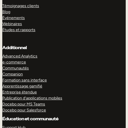
Témoignages clients
Blog
Événements
Webinaires
Études et rapports
Additionnel
Advanced Analytics
e-commerce
Communautés
Companion
Formation sans interface
Apprentissage gamifié
Entreprise étendue
Publication d’applications mobiles
Docebo pour MS Teams
Docebo pour Salesforce
Éducation et communauté
Support Hub