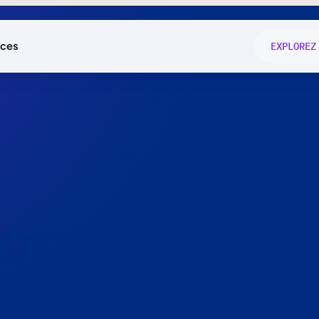
ces
EXPLOREZ
és
on fonctio
té
e
 preuve.