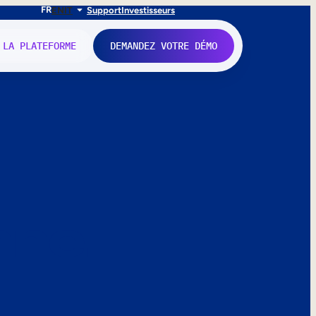
FR
EN
IT
Support
Investisseurs
 LA PLATEFORME
DEMANDEZ VOTRE DÉMO
nne.