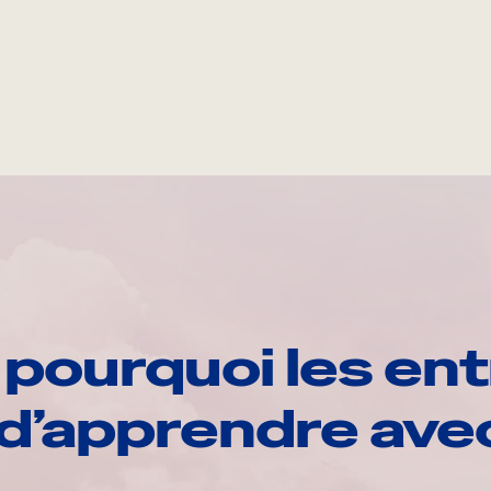
pourquoi les ent
d’apprendre av