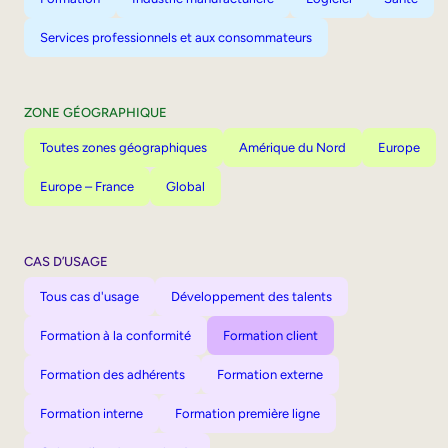
Services professionnels et aux consommateurs
ZONE GÉOGRAPHIQUE
Toutes zones géographiques
Amérique du Nord
Europe
Europe – France
Global
CAS D’USAGE
Tous cas d'usage
Développement des talents
Formation à la conformité
Formation client
Formation des adhérents
Formation externe
Formation interne
Formation première ligne