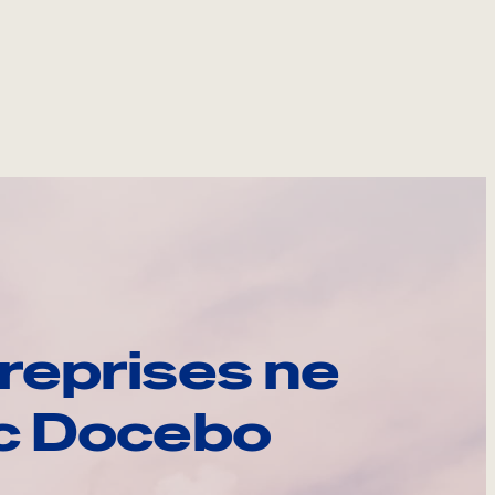
reprises ne
ec Docebo