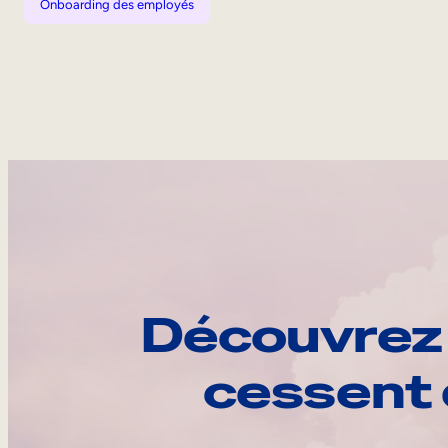
Onboarding des employés
Découvrez 
cessent 