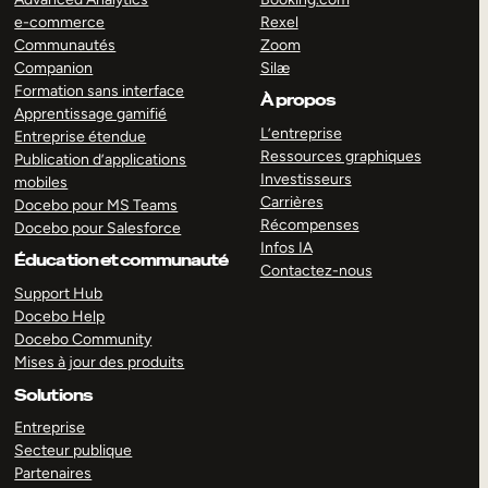
e-commerce
Rexel
Communautés
Zoom
Companion
Silæ
Formation sans interface
À propos
Apprentissage gamifié
L’entreprise
Entreprise étendue
Ressources graphiques
Publication d’applications
Investisseurs
mobiles
Carrières
Docebo pour MS Teams
Récompenses
Docebo pour Salesforce
Infos IA
Éducation et communauté
Contactez-nous
Support Hub
Docebo Help
Docebo Community
Mises à jour des produits
Solutions
Entreprise
Secteur publique
Partenaires