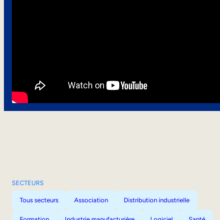
SECTEURS
Tous secteurs
Association
Distribution industrielle
Formation
Industrie manufacturière
Logiciel
Santé