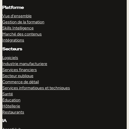
Platforme
Vue d’ensemble
Gestion de la formation
Skills Intelligence
Marché des contenus
Intégrations
Secteurs
Logiciels
Industrie manufacturiere
Services financiers
Secteur publique
Commerce de détail
Services informatiques et techniques
Santé
Éducation
Hôtellerie
Restaurants
IA