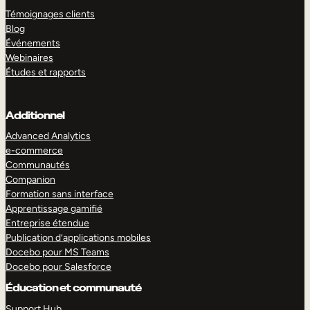
Témoignages clients
Blog
Événements
Webinaires
Études et rapports
Additionnel
Advanced Analytics
e-commerce
Communautés
Companion
Formation sans interface
Apprentissage gamifié
Entreprise étendue
Publication d’applications mobiles
Docebo pour MS Teams
Docebo pour Salesforce
Éducation et communauté
Support Hub