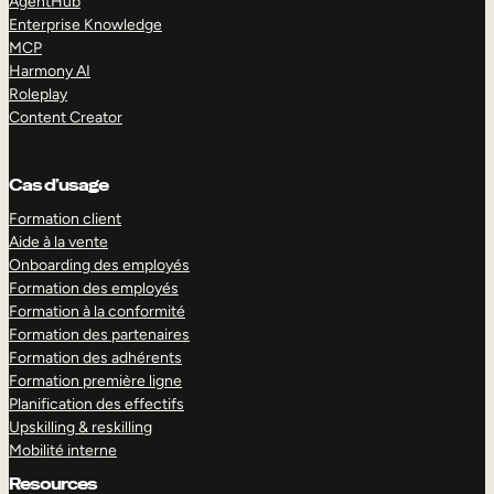
AgentHub
Enterprise Knowledge
MCP
Harmony AI
Roleplay
Content Creator
Cas d’usage
Formation client
Aide à la vente
Onboarding des employés
Formation des employés
Formation à la conformité
Formation des partenaires
Formation des adhérents
Formation première ligne
Planification des effectifs
Upskilling & reskilling
Mobilité interne
Resources