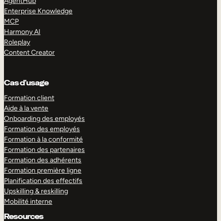
AgentHub
Enterprise Knowledge
MCP
Harmony AI
Roleplay
Content Creator
Cas d’usage
Formation client
Aide à la vente
Onboarding des employés
Formation des employés
Formation à la conformité
Formation des partenaires
Formation des adhérents
Formation première ligne
Planification des effectifs
Upskilling & reskilling
Mobilité interne
Resources