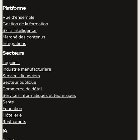
Platforme
Vue d’ensemble
Gestion de la formation
Skills Intelligence
Marché des contenus
Intégrations
Secteurs
Logiciels
Industrie manufacturiere
Services financiers
Secteur publique
Commerce de détail
Services informatiques et techniques
Santé
Éducation
Hôtellerie
Restaurants
IA