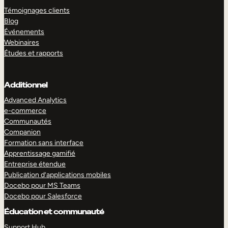
Témoignages clients
Blog
Événements
Webinaires
Études et rapports
Additionnel
Advanced Analytics
e-commerce
Communautés
Companion
Formation sans interface
Apprentissage gamifié
Entreprise étendue
Publication d’applications mobiles
Docebo pour MS Teams
Docebo pour Salesforce
Éducation et communauté
Support Hub