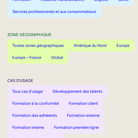
Services professionnels et aux consommateurs
ZONE GÉOGRAPHIQUE
Toutes zones géographiques
Amérique du Nord
Europe
Europe – France
Global
CAS D’USAGE
Tous cas d'usage
Développement des talents
Formation à la conformité
Formation client
Formation des adhérents
Formation externe
Formation interne
Formation première ligne