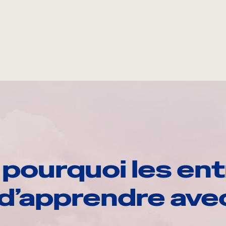
pourquoi les ent
d’apprendre av