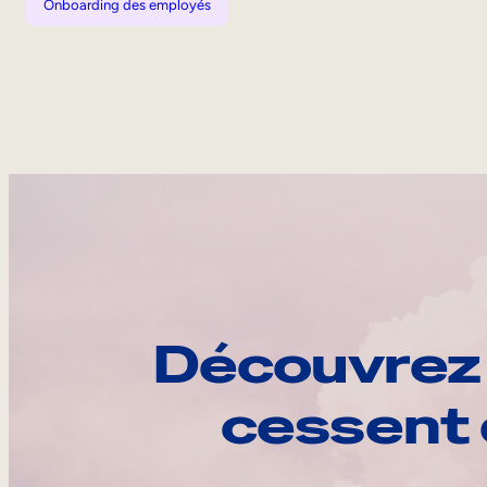
Onboarding des employés
Découvrez 
cessent 