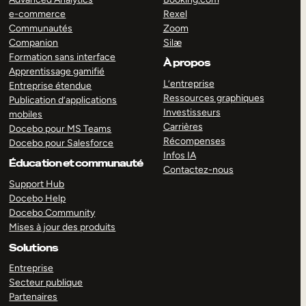
e-commerce
Rexel
Communautés
Zoom
Companion
Silæ
Formation sans interface
À propos
Apprentissage gamifié
L’entreprise
Entreprise étendue
Ressources graphiques
Publication d’applications
Investisseurs
mobiles
Carrières
Docebo pour MS Teams
Récompenses
Docebo pour Salesforce
Infos IA
Éducation et communauté
Contactez-nous
Support Hub
Docebo Help
Docebo Community
Mises à jour des produits
Solutions
Entreprise
Secteur publique
Partenaires