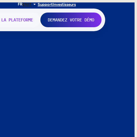
FR
EN
IT
Support
Investisseurs
 LA PLATEFORME
DEMANDEZ VOTRE DÉMO
nne.