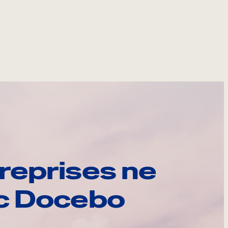
reprises ne
ec Docebo