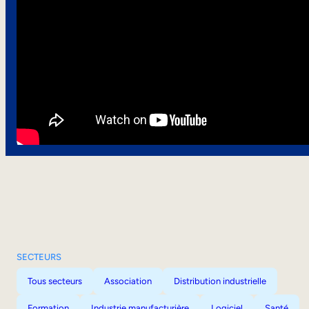
SECTEURS
Tous secteurs
Association
Distribution industrielle
Formation
Industrie manufacturière
Logiciel
Santé