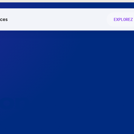
ces
EXPLOREZ
és
on fonctio
té
e
 preuve.