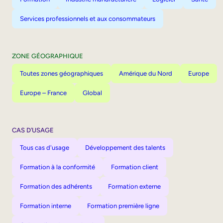
Services professionnels et aux consommateurs
ZONE GÉOGRAPHIQUE
Toutes zones géographiques
Amérique du Nord
Europe
Europe – France
Global
CAS D’USAGE
Tous cas d'usage
Développement des talents
Formation à la conformité
Formation client
Formation des adhérents
Formation externe
Formation interne
Formation première ligne