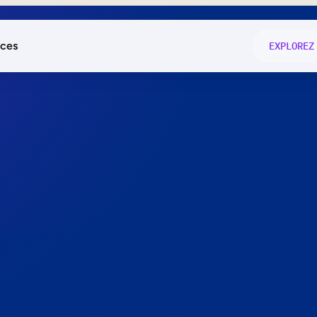
ces
EXPLOREZ
és
on fonctio
té
e
 preuve.