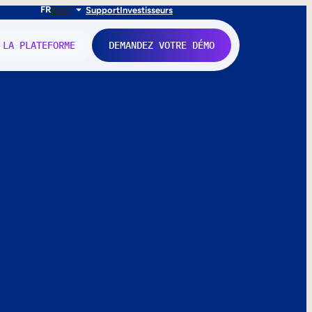
FR
EN
IT
Support
Investisseurs
 LA PLATEFORME
DEMANDEZ VOTRE DÉMO
nne.