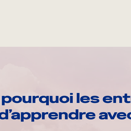
pourquoi les ent
d’apprendre av