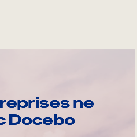
reprises ne
ec Docebo