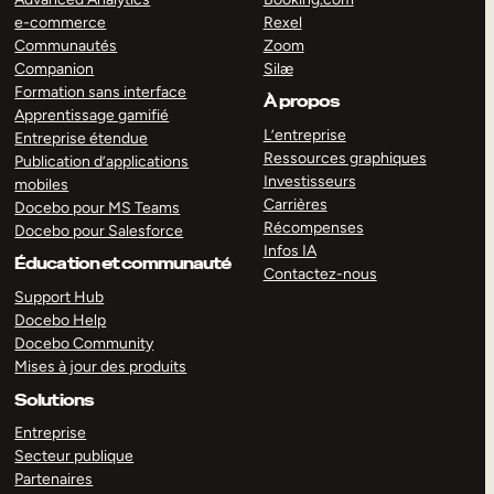
e-commerce
Rexel
Communautés
Zoom
Companion
Silæ
Formation sans interface
À propos
Apprentissage gamifié
L’entreprise
Entreprise étendue
Ressources graphiques
Publication d’applications
Investisseurs
mobiles
Carrières
Docebo pour MS Teams
Récompenses
Docebo pour Salesforce
Infos IA
Éducation et communauté
Contactez-nous
Support Hub
Docebo Help
Docebo Community
Mises à jour des produits
Solutions
Entreprise
Secteur publique
Partenaires