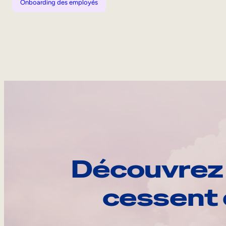
Onboarding des employés
Découvrez 
cessent 