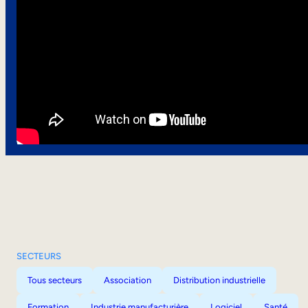
SECTEURS
Tous secteurs
Association
Distribution industrielle
Formation
Industrie manufacturière
Logiciel
Santé