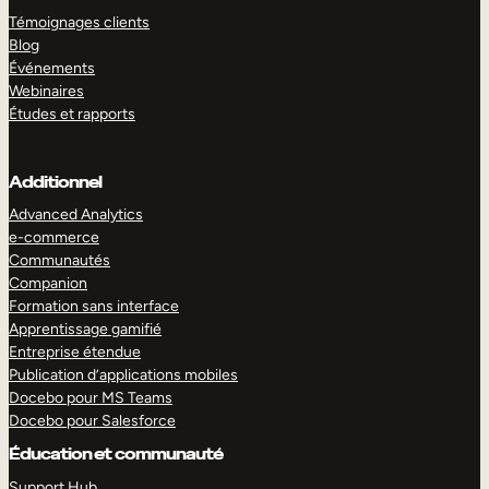
Témoignages clients
Blog
Événements
Webinaires
Études et rapports
Additionnel
Advanced Analytics
e-commerce
Communautés
Companion
Formation sans interface
Apprentissage gamifié
Entreprise étendue
Publication d’applications mobiles
Docebo pour MS Teams
Docebo pour Salesforce
Éducation et communauté
Support Hub