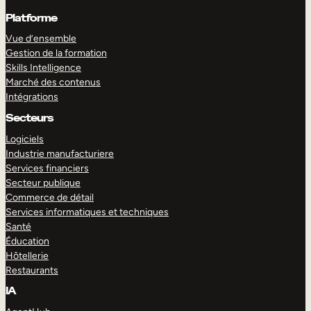
Platforme
Vue d’ensemble
Gestion de la formation
Skills Intelligence
Marché des contenus
Intégrations
Secteurs
Logiciels
Industrie manufacturiere
Services financiers
Secteur publique
Commerce de détail
Services informatiques et techniques
Santé
Éducation
Hôtellerie
Restaurants
IA