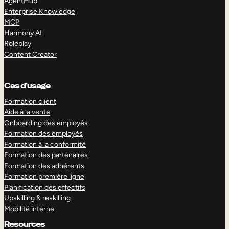
AgentHub
Enterprise Knowledge
MCP
Harmony AI
Roleplay
Content Creator
Cas d’usage
Formation client
Aide à la vente
Onboarding des employés
Formation des employés
Formation à la conformité
Formation des partenaires
Formation des adhérents
Formation première ligne
Planification des effectifs
Upskilling & reskilling
Mobilité interne
Resources