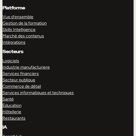
Platforme
Vue d’ensemble
Gestion de la formation
Skills Intelligence
Marché des contenus
Intégrations
Secteurs
Logiciels
Industrie manufacturiere
Services financiers
Secteur publique
Commerce de détail
Services informatiques et techniques
Santé
Éducation
Hôtellerie
Restaurants
IA