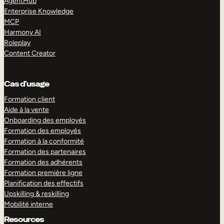
AgentHub
Enterprise Knowledge
MCP
Harmony AI
Roleplay
Content Creator
Cas d’usage
Formation client
Aide à la vente
Onboarding des employés
Formation des employés
Formation à la conformité
Formation des partenaires
Formation des adhérents
Formation première ligne
Planification des effectifs
Upskilling & reskilling
Mobilité interne
Resources