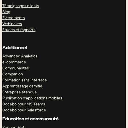
Témoignages clients
Blog
Événements
Webinaires
Études et rapports
Additionnel
Advanced Analytics
e-commerce
Communautés
Companion
Formation sans interface
Apprentissage gamifié
Entreprise étendue
Publication d’applications mobiles
Docebo pour MS Teams
Docebo pour Salesforce
Éducation et communauté
Support Hub