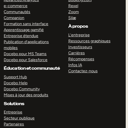
e-commerce
Rexel
Communautés
Zoom
Companion
Silæ
Formation sans interface
À propos
Apprentissage gamifié
L’entreprise
Entreprise étendue
Ressources graphiques
Publication d’applications
Investisseurs
mobiles
Carrières
Docebo pour MS Teams
Récompenses
Docebo pour Salesforce
Infos IA
Éducation et communauté
Contactez-nous
Support Hub
Docebo Help
Docebo Community
Mises à jour des produits
Solutions
Entreprise
Secteur publique
Partenaires