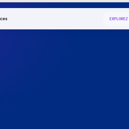
ces
EXPLOREZ
és
on fonctio
té
e
 preuve.