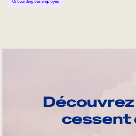
Onboarding des employés
Découvrez 
cessent 