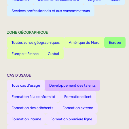
Services professionnels et aux consommateurs
ZONE GÉOGRAPHIQUE
Toutes zones géographiques
Amérique du Nord
Europe
Europe – France
Global
CAS D’USAGE
Tous cas d'usage
Développement des talents
Formation à la conformité
Formation client
Formation des adhérents
Formation externe
Formation interne
Formation première ligne