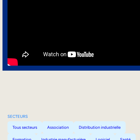
SECTEURS
Tous secteurs
Association
Distribution industrielle
Formation
Industrie manufacturière
Logiciel
Santé