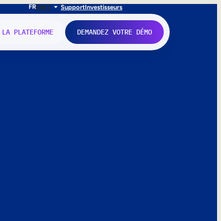
FR
EN
IT
Support
Investisseurs
 LA PLATEFORME
DEMANDEZ VOTRE DÉMO
nne.