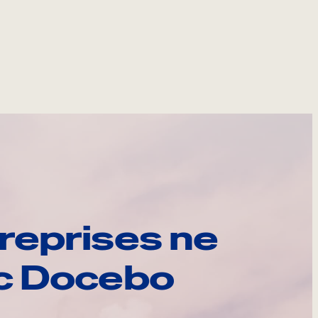
reprises ne
ec Docebo