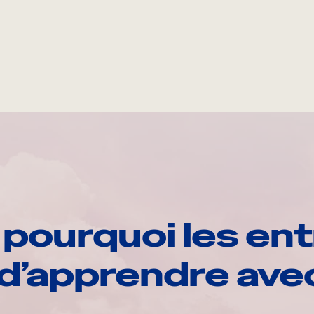
pourquoi les ent
d’apprendre av