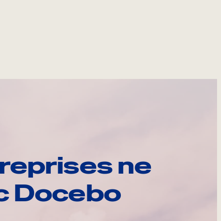
reprises ne
ec Docebo