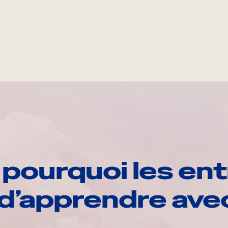
pourquoi les ent
d’apprendre av