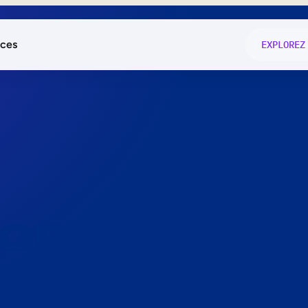
ces
EXPLOREZ
és
on fonctio
té
e
 preuve.