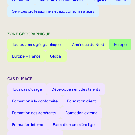
Services professionnels et aux consommateurs
ZONE GÉOGRAPHIQUE
Toutes zones géographiques
Amérique du Nord
Europe
Europe – France
Global
CAS D’USAGE
Tous cas d'usage
Développement des talents
Formation à la conformité
Formation client
Formation des adhérents
Formation externe
Formation interne
Formation première ligne