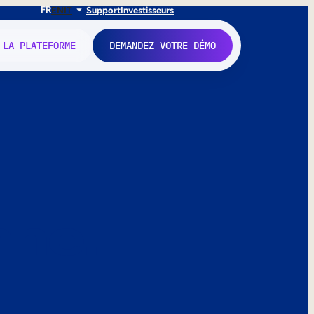
FR
EN
IT
Support
Investisseurs
 LA PLATEFORME
DEMANDEZ VOTRE DÉMO
nne.