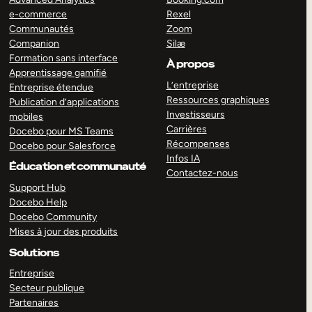
e-commerce
Rexel
Communautés
Zoom
Companion
Silæ
Formation sans interface
À propos
Apprentissage gamifié
L’entreprise
Entreprise étendue
Ressources graphiques
Publication d’applications
Investisseurs
mobiles
Carrières
Docebo pour MS Teams
Récompenses
Docebo pour Salesforce
Infos IA
Éducation et communauté
Contactez-nous
Support Hub
Docebo Help
Docebo Community
Mises à jour des produits
Solutions
Entreprise
Secteur publique
Partenaires