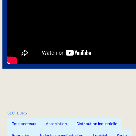
SECTEURS
Tous secteurs
Association
Distribution industrielle
Formation
Industrie manufacturière
Logiciel
Santé