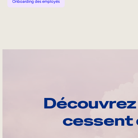
Onboarding des employés
Découvrez 
cessent 