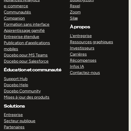
e-commerce
Rexel
Communautés
Zoom
Companion
Silæ
Formation sans interface
À propos
Apprentissage gamifié
L’entreprise
Entreprise étendue
Ressources graphiques
Publication d’applications
Investisseurs
mobiles
Carrières
Docebo pour MS Teams
Récompenses
Docebo pour Salesforce
Infos IA
Éducation et communauté
Contactez-nous
Support Hub
Docebo Help
Docebo Community
Mises à jour des produits
Solutions
Entreprise
Secteur publique
Partenaires