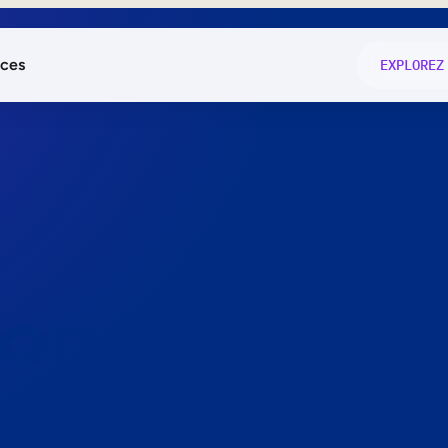
ces
EXPLOREZ
és
on fonctio
té
e
 preuve.