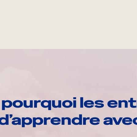
pourquoi les ent
d’apprendre av