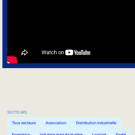
SECTEURS
Tous secteurs
Association
Distribution industrielle
Formation
Industrie manufacturière
Logiciel
Santé