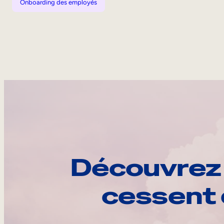
Onboarding des employés
Découvrez 
cessent 