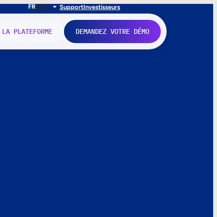
FR
EN
IT
Support
Investisseurs
 LA PLATEFORME
DEMANDEZ VOTRE DÉMO
nne.