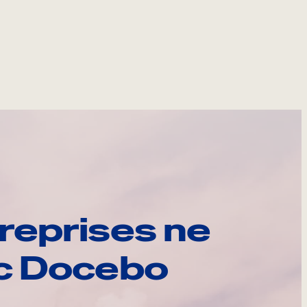
reprises ne
ec Docebo