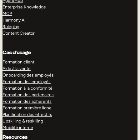
AgentHub
Enterprise Knowledge
MCP
Harmony AI
Roleplay
Content Creator
Cas d’usage
Formation client
Aide à la vente
Onboarding des employés
Formation des employés
Formation à la conformité
Formation des partenaires
Formation des adhérents
Formation première ligne
Planification des effectifs
Upskilling & reskilling
Mobilité interne
Resources