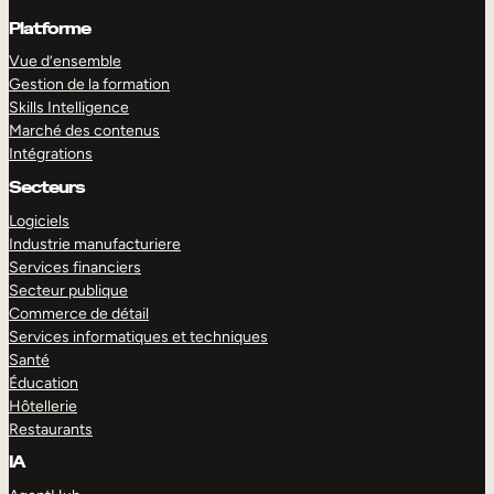
Platforme
Vue d’ensemble
Gestion de la formation
Skills Intelligence
Marché des contenus
Intégrations
Secteurs
Logiciels
Industrie manufacturiere
Services financiers
Secteur publique
Commerce de détail
Services informatiques et techniques
Santé
Éducation
Hôtellerie
Restaurants
IA