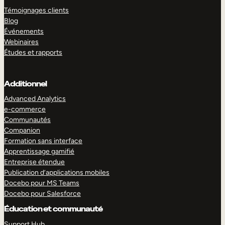
Témoignages clients
Blog
Événements
Webinaires
Études et rapports
Additionnel
Advanced Analytics
e-commerce
Communautés
Companion
Formation sans interface
Apprentissage gamifié
Entreprise étendue
Publication d’applications mobiles
Docebo pour MS Teams
Docebo pour Salesforce
Éducation et communauté
Support Hub