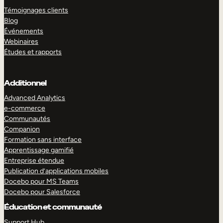
Témoignages clients
Blog
Événements
Webinaires
Études et rapports
Additionnel
Advanced Analytics
e-commerce
Communautés
Companion
Formation sans interface
Apprentissage gamifié
Entreprise étendue
Publication d’applications mobiles
Docebo pour MS Teams
Docebo pour Salesforce
Éducation et communauté
Support Hub