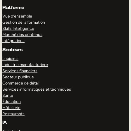
Platforme
Vue d’ensemble
Gestion de la formation
Skills Intelligence
Marché des contenus
Intégrations
Secteurs
Logiciels
Industrie manufacturiere
Services financiers
Secteur publique
Commerce de détail
Services informatiques et techniques
Santé
Éducation
Hôtellerie
Restaurants
IA