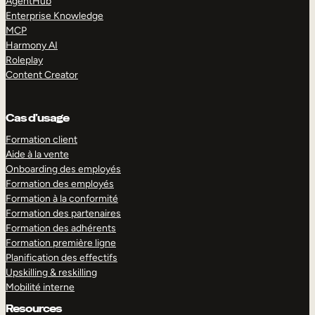
AgentHub
Enterprise Knowledge
MCP
Harmony AI
Roleplay
Content Creator
Cas d’usage
Formation client
Aide à la vente
Onboarding des employés
Formation des employés
Formation à la conformité
Formation des partenaires
Formation des adhérents
Formation première ligne
Planification des effectifs
Upskilling & reskilling
Mobilité interne
Resources