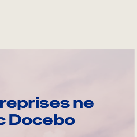
reprises ne
ec Docebo