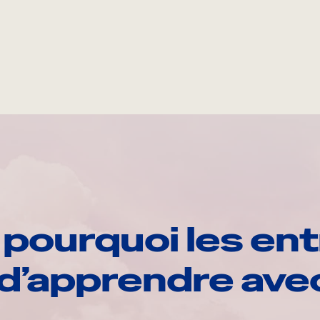
pourquoi les ent
d’apprendre av