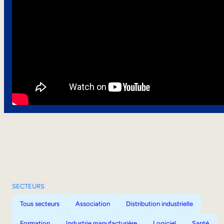
SECTEURS
Tous secteurs
Association
Distribution industrielle
Formation
Industrie manufacturière
Logiciel
Santé