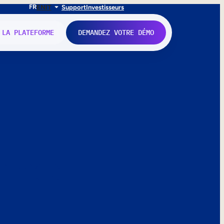
FR
EN
IT
Support
Investisseurs
 LA PLATEFORME
DEMANDEZ VOTRE DÉMO
nne.