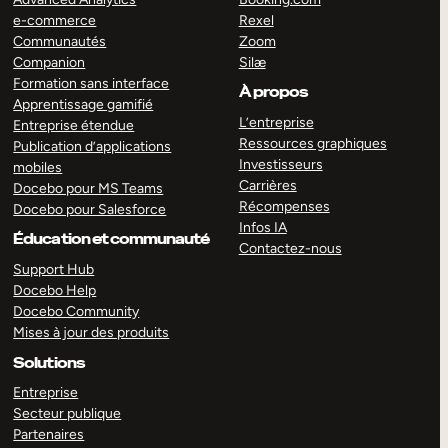
e-commerce
Rexel
Communautés
Zoom
Companion
Silæ
Formation sans interface
À propos
Apprentissage gamifié
L’entreprise
Entreprise étendue
Ressources graphiques
Publication d’applications
Investisseurs
mobiles
Carrières
Docebo pour MS Teams
Récompenses
Docebo pour Salesforce
Infos IA
Éducation et communauté
Contactez-nous
Support Hub
Docebo Help
Docebo Community
Mises à jour des produits
Solutions
Entreprise
Secteur publique
Partenaires