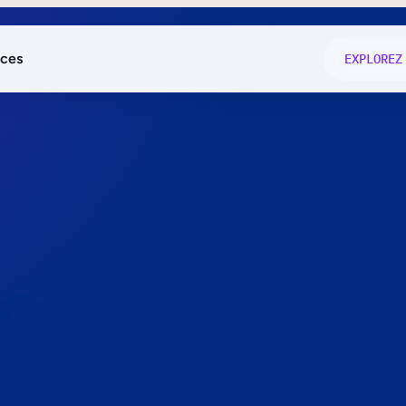
ces
EXPLOREZ
és
on fonctio
té
e
 preuve.