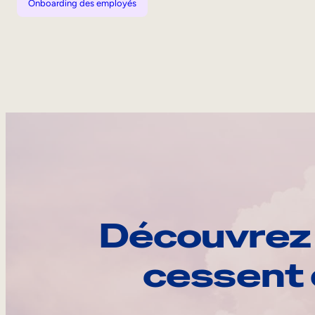
Onboarding des employés
Découvrez 
cessent 