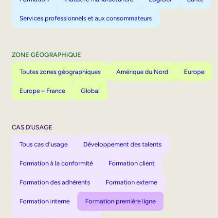
Services professionnels et aux consommateurs
ZONE GÉOGRAPHIQUE
Toutes zones géographiques
Amérique du Nord
Europe
Europe – France
Global
CAS D’USAGE
Tous cas d'usage
Développement des talents
Formation à la conformité
Formation client
Formation des adhérents
Formation externe
Formation interne
Formation première ligne