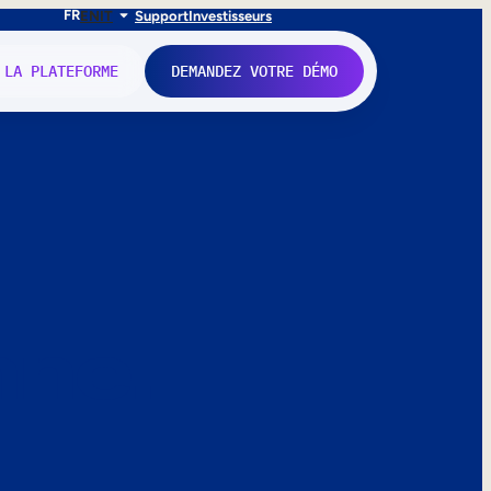
FR
EN
IT
Support
Investisseurs
 LA PLATEFORME
DEMANDEZ VOTRE DÉMO
nne.