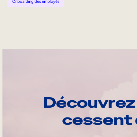
Onboarding des employés
Découvrez 
cessent 