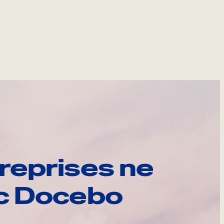
reprises ne
ec Docebo