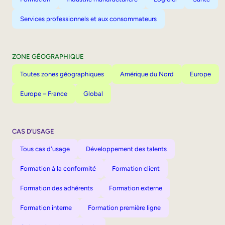
Services professionnels et aux consommateurs
ZONE GÉOGRAPHIQUE
Toutes zones géographiques
Amérique du Nord
Europe
Europe – France
Global
CAS D’USAGE
Tous cas d'usage
Développement des talents
Formation à la conformité
Formation client
Formation des adhérents
Formation externe
Formation interne
Formation première ligne