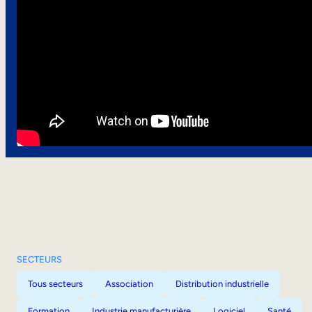
SECTEURS
Tous secteurs
Association
Distribution industrielle
Formation
Industrie manufacturière
Logiciel
Santé