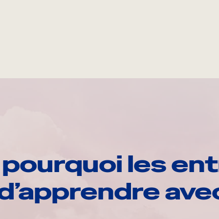
pourquoi les ent
d’apprendre av