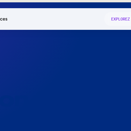
ces
EXPLOREZ
és
on fonctio
té
e
 preuve.