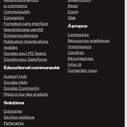
e-commerce
Rexel
Communautés
Zoom
Companion
Silæ
Formation sans interface
À propos
Apprentissage gamifié
L’entreprise
Entreprise étendue
Ressources graphiques
Publication d’applications
Investisseurs
mobiles
Carrières
Docebo pour MS Teams
Récompenses
Docebo pour Salesforce
Infos IA
Éducation et communauté
Contactez-nous
Support Hub
Docebo Help
Docebo Community
Mises à jour des produits
Solutions
Entreprise
Secteur publique
Partenaires