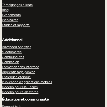
Témoignages clients
Blog
Événements
Webinaires
Études et rapports
Additionnel
Advanced Analytics
e-commerce
Communautés
Companion
Formation sans interface
Apprentissage gamifié
Entreprise étendue
Publication d’applications mobiles
Docebo pour MS Teams
Docebo pour Salesforce
Éducation et communauté
Support Hub