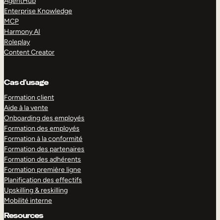
AgentHub
Enterprise Knowledge
MCP
Harmony AI
Roleplay
Content Creator
Cas d’usage
Formation client
Aide à la vente
Onboarding des employés
Formation des employés
Formation à la conformité
Formation des partenaires
Formation des adhérents
Formation première ligne
Planification des effectifs
Upskilling & reskilling
Mobilité interne
Resources