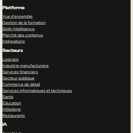
Platforme
Vue d’ensemble
Gestion de la formation
Skills Intelligence
Marché des contenus
Intégrations
Secteurs
Logiciels
Industrie manufacturiere
Services financiers
Secteur publique
Commerce de détail
Services informatiques et techniques
Santé
Éducation
Hôtellerie
Restaurants
IA