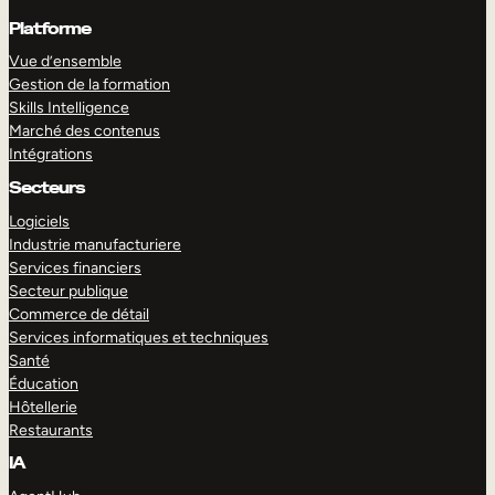
Platforme
Vue d’ensemble
Gestion de la formation
Skills Intelligence
Marché des contenus
Intégrations
Secteurs
Logiciels
Industrie manufacturiere
Services financiers
Secteur publique
Commerce de détail
Services informatiques et techniques
Santé
Éducation
Hôtellerie
Restaurants
IA