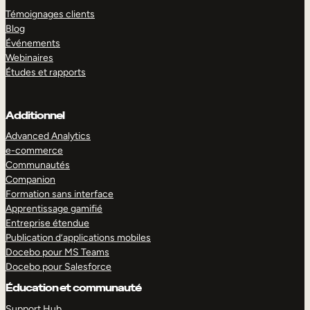
Témoignages clients
Blog
Événements
Webinaires
Études et rapports
Additionnel
Advanced Analytics
e-commerce
Communautés
Companion
Formation sans interface
Apprentissage gamifié
Entreprise étendue
Publication d’applications mobiles
Docebo pour MS Teams
Docebo pour Salesforce
Éducation et communauté
Support Hub