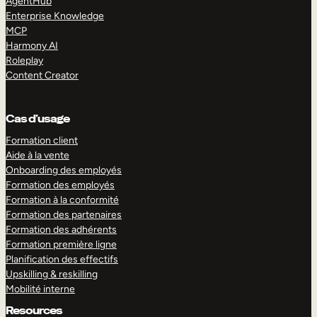
AgentHub
Enterprise Knowledge
MCP
Harmony AI
Roleplay
Content Creator
Cas d’usage
Formation client
Aide à la vente
Onboarding des employés
Formation des employés
Formation à la conformité
Formation des partenaires
Formation des adhérents
Formation première ligne
Planification des effectifs
Upskilling & reskilling
Mobilité interne
Resources